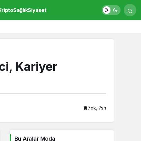
Kripto
Sağlık
Siyaset
i, Kariyer
7dk, 7sn
Bu Aralar Moda