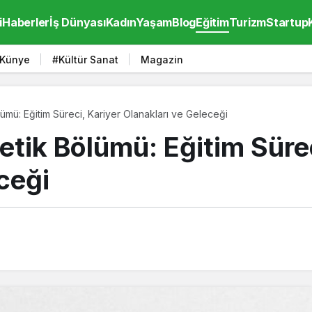
i
Haberler
İş Dünyası
Kadın
Yaşam
Blog
Eğitim
Turizm
Startup
Künye
#Kültür Sanat
Magazin
ümü: Eğitim Süreci, Kariyer Olanakları ve Geleceği
tik Bölümü: Eğitim Sürec
ceği