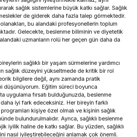
rarak sağlık sistemlerine büyük katkı sağlar. Sağlık
i meslekler de giderek daha fazla talep görmektedir.
olanakları, bu alandaki profesyonellerin toplum
maktadır. Gelecekte, beslenme biliminin ve diyetetik
u alandaki uzmanların rolü her geçen gün daha da
reylerin sağlıklı bir yaşam sürmelerine yardımcı
 sağlık düzeyini yükseltmede de kritik bir rol
orik bilgilere değil, aynı zamanda pratik
ni düşünüyorum. Eğitim süreci boyunca
yatta uygulama fırsatı bulduğunuzda, beslenme
aha iyi fark edeceksiniz. Her bireyin farklı
programları kişiye özel olmalı ve kişinin sağlık
ünde bulundurulmalıdır. Ayrıca, sağlıklı beslenme
ojik iyilik haline de katkı sağlar. Bu yüzden, sağlıklı
sini nasıl iyileştirebileceğini anlamak çok önemli.