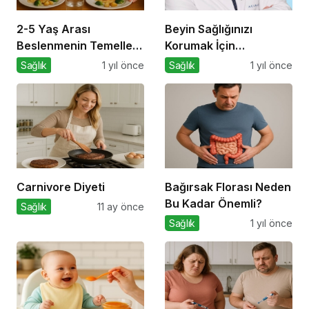
2-5 Yaş Arası
Beyin Sağlığınızı
Beslenmenin Temelleri:
Korumak İçin
Okul Öncesi Dönemde
Uygulayabileceğiniz 7
Sağlık
1 yıl önce
Sağlık
1 yıl önce
Sağlıklı Adımlar
Etkili Yöntem
Carnivore Diyeti
Bağırsak Florası Neden
Bu Kadar Önemli?
Sağlık
11 ay önce
Sağlık
1 yıl önce