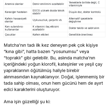
Yemeklerle birlikte değil, C
Anemisi olanlar
Demir emilimini azaltabilir
vitaminiyle
EGCG yüksek dozda toksik
Karaciğer hastaları
Düşük doz, doktor kontrolü
olabilir
Kafein hassasiyeti
Alternatif içeceklerle
Uykusuzluk, çarpıntı vb.
olanlar
değiştirme
Kan sulandırıcı
K vitamini ilaç etkisini
Doktor takibi ve sabit alım
kullananlar
azaltabilir
Çocuklar
Kafein etkileri
Genellikle önerilmez
Matcha’nın tadı ilk kez deneyen pek çok kişiye
“kına gibi”, hatta bazen “yosunumsu” veya
“topraklı” gibi gelebilir. Bu, aslında matcha’nın
içeriğindeki yoğun klorofil, kateşinler ve yeşil çay
yapraklarının öğütülmüş haliyle birebir
alınmasından kaynaklanıyor. Doğal, işlenmemiş bir
tada sahip olması, onun hem gücünü hem de ayırt
edici karakterini oluşturuyor.
Ama işin güzelliği şu ki: