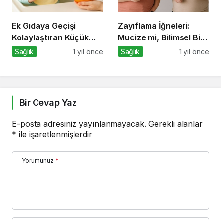
Ek Gıdaya Geçişi
Zayıflama İğneleri:
Kolaylaştıran Küçük
Mucize mi, Bilimsel Bir
Sırlar
Araç mı?
Sağlık
1 yıl önce
Sağlık
1 yıl önce
Bir Cevap Yaz
E-posta adresiniz yayınlanmayacak.
Gerekli alanlar
*
ile işaretlenmişlerdir
Yorumunuz
*