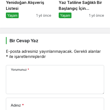
Yenidoğan Alışveriş
Yaz Tatiline Sağlıklı Bir
Listesi
Başlangıç İçin
Beslenme
Yaşam
1 yıl önce
Yaşam
1 yıl önce
Bir Cevap Yaz
E-posta adresiniz yayınlanmayacak.
Gerekli alanlar
*
ile işaretlenmişlerdir
Yorumunuz
*
Adınız
*