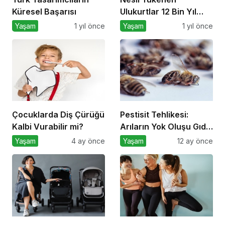
Küresel Başarısı
Ulukurtlar 12 Bin Yıl
Sonra Hayata
Yaşam
1 yıl önce
Yaşam
1 yıl önce
Döndürüldü
Çocuklarda Diş Çürüğü
Pestisit Tehlikesi:
Kalbi Vurabilir mi?
Arıların Yok Oluşu Gıda
Zincirini Çökertiyor!
Yaşam
4 ay önce
Yaşam
12 ay önce