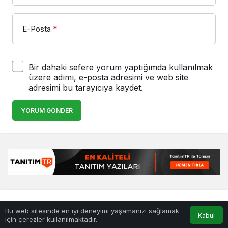
E-Posta
*
Bir dahaki sefere yorum yaptığımda kullanılmak
üzere adımı, e-posta adresimi ve web site
adresimi bu tarayıcıya kaydet.
YORUM GÖNDER
© Telif Hakkı 25.01.2008, Tüm Hakları Saklıdır.
haber
,
en iyiler
Bu web sitesinde en iyi deneyimi yaşamanızı sağlamak
listesi
,
bihaber
,
sağlıklı
Kabul
için çerezler kullanılmaktadır.