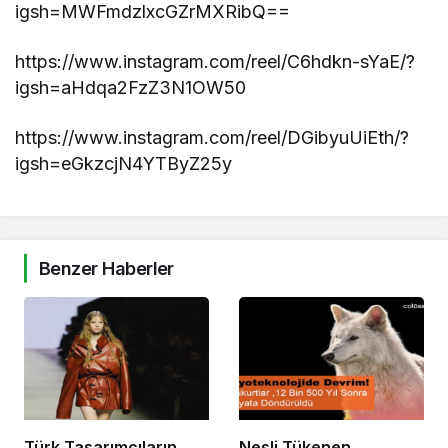
igsh=MWFmdzlxcGZrMXRibQ==
https://www.instagram.com/reel/C6hdkn-sYaE/?
igsh=aHdqa2FzZ3N1OW50
https://www.instagram.com/reel/DGibyuUiEth/?
igsh=eGkzcjN4YTByZ25y
Benzer Haberler
Türk Tasarımcıların
Nesli Tükenen