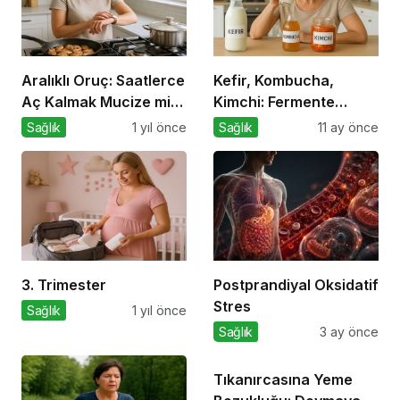
Aralıklı Oruç: Saatlerce
Kefir, Kombucha,
Aç Kalmak Mucize mi,
Kimchi: Fermente
Geçici Bir Trend Mi?
Gıdalar Sağlıkta Yeni
Sağlık
1 yıl önce
Sağlık
11 ay önce
Trend mi?
3. Trimester
Postprandiyal Oksidatif
Stres
Sağlık
1 yıl önce
Sağlık
3 ay önce
Tıkanırcasına Yeme