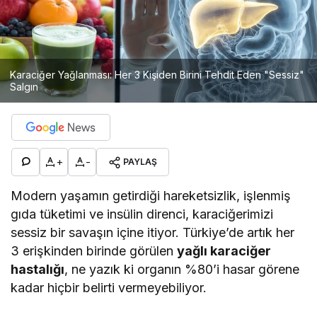
Karaciğer Yağlanması: Her 3 Kişiden Birini Tehdit Eden "Sessiz"
Salgın
+
-
PAYLAŞ
Modern yaşamın getirdiği hareketsizlik, işlenmiş
gıda tüketimi ve insülin direnci, karaciğerimizi
sessiz bir savaşın içine itiyor. Türkiye’de artık her
3 erişkinden birinde görülen
yağlı karaciğer
hastalığı
, ne yazık ki organın %80’i hasar görene
kadar hiçbir belirti vermeyebiliyor.