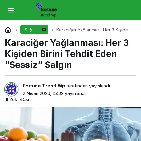
Karaciğer Yağlanması: Her 3 Kişiden Birini
Tehdit Eden “Sessiz” Salgın
Yorum Yap
Karaciğer Yağlanması: Her 3 Kişiden
Sağlık
Birini Tehdit Eden “Sessiz” Salgın
Karaciğer Yağlanması: Her 3
Kişiden Birini Tehdit Eden
“Sessiz” Salgın
Fortune Trend Wp
tarafından yayınlandı
2 Nisan 2026, 15:32
yayınlandı
2dk, 45sn