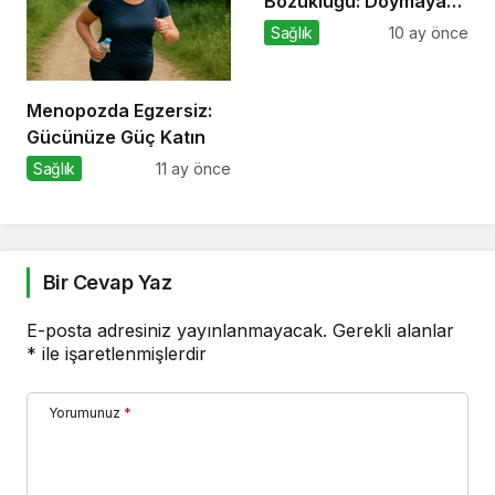
Bozukluğu: Doymayan
Duygular
Sağlık
10 ay önce
Menopozda Egzersiz:
Gücünüze Güç Katın
Sağlık
11 ay önce
Bir Cevap Yaz
E-posta adresiniz yayınlanmayacak.
Gerekli alanlar
*
ile işaretlenmişlerdir
Yorumunuz
*