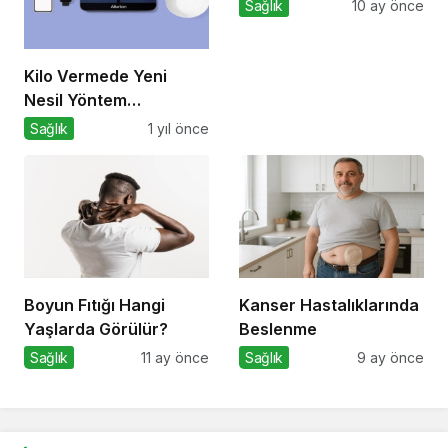
Duygular
Sağlık
10 ay önce
Kilo Vermede Yeni
Nesil Yöntem
Yutulabilir Mide Balonu
Sağlık
1 yıl önce
ile Ameliyatsız Konforlu
ve Hızlı Bir Çözüm
Boyun Fıtığı Hangi
Kanser Hastalıklarında
Yaşlarda Görülür?
Beslenme
Sağlık
11 ay önce
Sağlık
9 ay önce