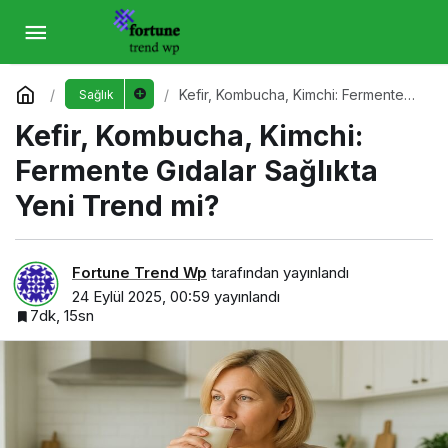
Kefir, Kombucha, Kimchi: Fermente Gıdalar
Sağlıkta Yeni Trend mi?
Yorum Yap
Kefir, Kombucha, Kimchi: Fermente
Sağlık
Gıdalar Sağlıkta Yeni Trend mi?
Kefir, Kombucha, Kimchi:
Fermente Gıdalar Sağlıkta
Yeni Trend mi?
Fortune Trend Wp
tarafından yayınlandı
24 Eylül 2025, 00:59
yayınlandı
7dk, 15sn