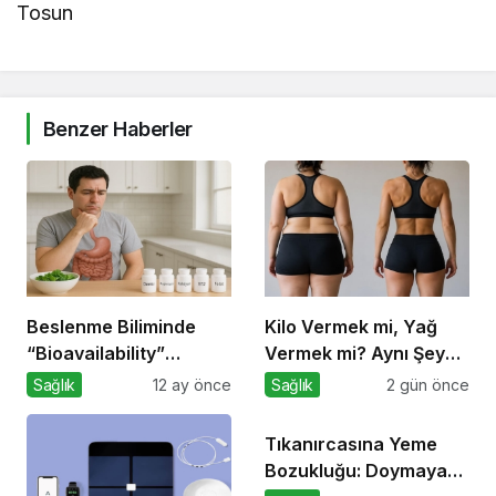
Tosun
Benzer Haberler
Beslenme Biliminde
Kilo Vermek mi, Yağ
“Bioavailability”
Vermek mi? Aynı Şey
Kavramı: Hangi Besin
Sanıyoruz Ama Değil!
Sağlık
12 ay önce
Sağlık
2 gün önce
Ne Kadar Emilir?
Tıkanırcasına Yeme
Bozukluğu: Doymayan