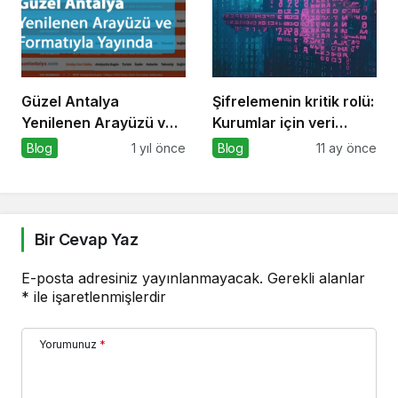
Güzel Antalya
Şifrelemenin kritik rolü:
Yenilenen Arayüzü ve
Kurumlar için veri
Formatıyla Yayında
güvenliğinin temel
Blog
1 yıl önce
Blog
11 ay önce
katmanı
Bir Cevap Yaz
E-posta adresiniz yayınlanmayacak.
Gerekli alanlar
*
ile işaretlenmişlerdir
Yorumunuz
*