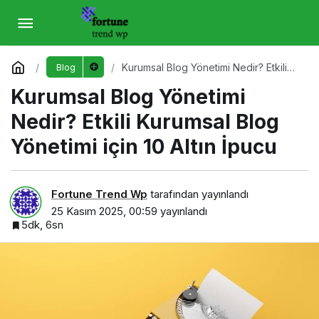
Kurumsal Blog Yönetimi Nedir? Etkili
Kurumsal Blog Yönetimi için 10 Altın İpucu
Yorum Yap
Kurumsal Blog Yönetimi Nedir? Etkili
Blog
Kurumsal Blog Yönetimi için 10 Altın
Kurumsal Blog Yönetimi
İpucu
Nedir? Etkili Kurumsal Blog
Yönetimi için 10 Altın İpucu
Fortune Trend Wp
tarafından yayınlandı
25 Kasım 2025, 00:59
yayınlandı
5dk, 6sn