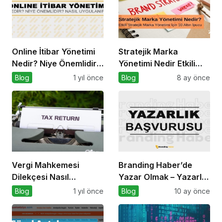
Online İtibar Yönetimi
Stratejik Marka
Nedir? Niye Önemlidir?
Yönetimi Nedir Etkili
Online İtibar Yönetimi
Stratejik Marka
Blog
1 yıl önce
Blog
8 ay önce
Nasıl Uygulanır?
Yönetimi için 10 Altın
İpucu
Vergi Mahkemesi
Branding Haber’de
Dilekçesi Nasıl
Yazar Olmak – Yazarlık
Hazırlanır?
Başvurusu Başladı!
Blog
1 yıl önce
Blog
10 ay önce