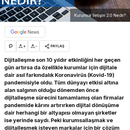
Kurumsal İletişim 2.0 Nedir?
+
-
PAYLAŞ
Dijitalleşme son 10 yıldır etkinliğini her geçen
gün artırsa da özellikle kurumlar için dijitale
dair asıl farkındalık Koronavirüs (Kovid-19)
pandemisiyle oldu. Tüm dünyayı etkisi altına
alan salgının olduğu dönemden önce
dijitalleşme sürecini tamamlamış olan firmalar
pandemide kârını artırırken dijital dönüşüme
dair herhangi bir altyapısı olmayan şirketler
ise yerinde saydı. Peki kurumsallaşmak ve
dijitalleşmek isteyen markalar için bir çözüm