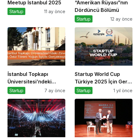
Meetup İstanbul 2025
“Amerikan Rüyası”nın
Dördüncü Bölümü
Startup
11 ay önce
Startup
12 ay önce
İstanbul Topkapı
Startup World Cup
Üniversitesi’ndeki
Türkiye 2025 İçin Geri
Zirve ve Ödül Töreni
Sayım!
Startup
7 ay önce
Startup
1 yıl önce
Yoğun İlgiyle
Gerçekleşti