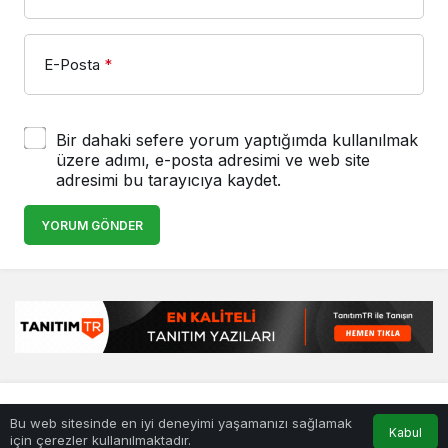
E-Posta
*
Bir dahaki sefere yorum yaptığımda kullanılmak
üzere adımı, e-posta adresimi ve web site
adresimi bu tarayıcıya kaydet.
YORUM GÖNDER
© Telif Hakkı 25.01.2008, Tüm Hakları Saklıdır.
haber
,
en iyiler
Bu web sitesinde en iyi deneyimi yaşamanızı sağlamak
listesi
,
bihaber
,
sağlıklı
Kabul
için çerezler kullanılmaktadır.