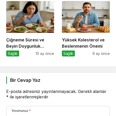
Çiğneme Süresi ve
Yüksek Kolesterol ve
Beyin Doygunluk
Beslenmenin Önemi
Sinyalleri
Sağlık
10 ay önce
Sağlık
9 ay önce
Bir Cevap Yaz
E-posta adresiniz yayınlanmayacak.
Gerekli alanlar
*
ile işaretlenmişlerdir
Yorumunuz
*