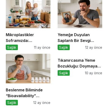
Mikroplastikler
Yemeğe Duyulan
Soframızda:
Saplantı Bir Sevgi
Gıdalardan Bedenimize
İhtiyacıdır
Sağlık
11 ay önce
Sağlık
12 ay önce
Nasıl Geçiyor?
Tıkanırcasına Yeme
Bozukluğu: Doymayan
Duygular
Sağlık
10 ay önce
Beslenme Biliminde
“Bioavailability”
Kavramı: Hangi Besin
Sağlık
12 ay önce
Ne Kadar Emilir?