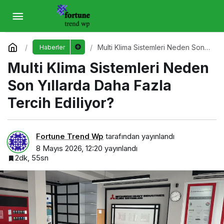
Multi Klima Sistemleri Neden Son Yıllarda
Daha Fazla Tercih Ediliyor?
Yorum Yap
Multi Klima Sistemleri Neden Son
Haberler
Yıllarda Daha Fazla Tercih
Multi Klima Sistemleri Neden
Ediliyor?
Son Yıllarda Daha Fazla
Tercih Ediliyor?
Fortune Trend Wp
tarafından yayınlandı
8 Mayıs 2026, 12:20
yayınlandı
2dk, 55sn