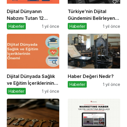
Dijital Dünyanın
Türkiye’nin Dijital
Nabzını Tutan 12
Gündemini Belirleyen
Özgün Platform
15 Haber Sitesi
Haberler
1 yıl önce
Haberler
1 yıl önce
Dijital Dünyada Sağlık
Haber Değeri Nedir?
ve Eğitim İçeriklerinin
Haberler
1 yıl önce
Önemi
Haberler
1 yıl önce