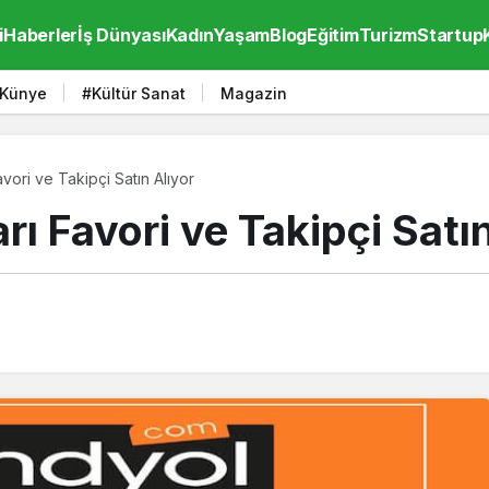
i
Haberler
İş Dünyası
Kadın
Yaşam
Blog
Eğitim
Turizm
Startup
Künye
#Kültür Sanat
Magazin
ori ve Takipçi Satın Alıyor
ı Favori ve Takipçi Satın