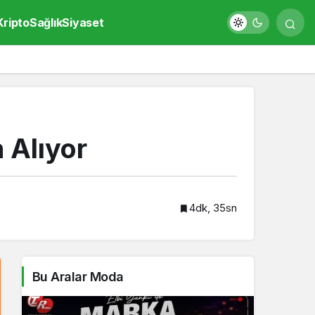
Kripto
Sağlık
Siyaset
 Alıyor
4dk, 35sn
Bu Aralar Moda