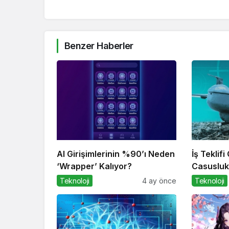
Benzer Haberler
AI Girişimlerinin %90’ı Neden
İş Teklif
‘Wrapper’ Kalıyor?
Casuslu
Teknoloji
4 ay önce
Teknoloji