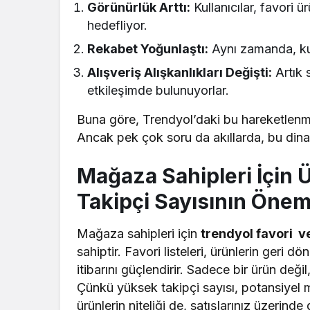
Görünürlük Arttı:
Kullanıcılar, favori 
hedefliyor.
Rekabet Yoğunlaştı:
Aynı zamanda, kull
Alışveriş Alışkanlıkları Değişti:
Artık 
etkileşimde bulunuyorlar.
Buna göre, Trendyol’daki bu hareketlenme,
Ancak pek çok soru da akıllarda, bu di
Mağaza Sahipleri İçin 
Takipçi Sayısının Önem
Mağaza sahipleri için
trendyol favori ve
sahiptir. Favori listeleri, ürünlerin geri d
itibarını güçlendirir. Sadece bir ürün değ
Çünkü yüksek takipçi sayısı, potansiyel m
ürünlerin niteliği de, satışlarınız üzerind