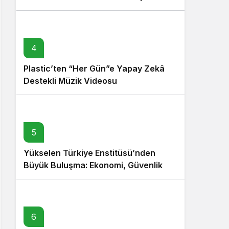
4
Plastic’ten “Her Gün”e Yapay Zekâ
Destekli Müzik Videosu
5
Yükselen Türkiye Enstitüsü’nden
Büyük Buluşma: Ekonomi, Güvenlik
Politikaları ve Hukuk Konferansı
6