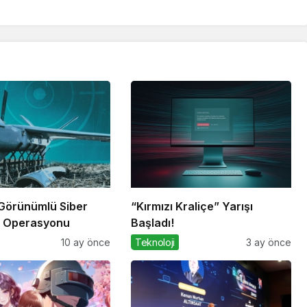
i Görünümlü Siber
“Kırmızı Kraliçe” Yarışı
k Operasyonu
Başladı!
10 ay önce
Teknoloji
3 ay önce