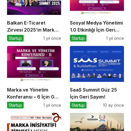
Balkan E-Ticaret
Sosyal Medya Yönetimi
Zirvesi 2025’in Marka
1.0 Etkinliği İçin Geri
Elçisi Belli Oldu
Sayım!
Startup
1 yıl önce
Startup
1 yıl önce
Marka ve Yönetim
SaaS Summit Güz 25
Konferansı – 6 İçin Geri
İçin Geri Sayım!
Sayım!
Startup
1 yıl önce
Startup
10 ay önce