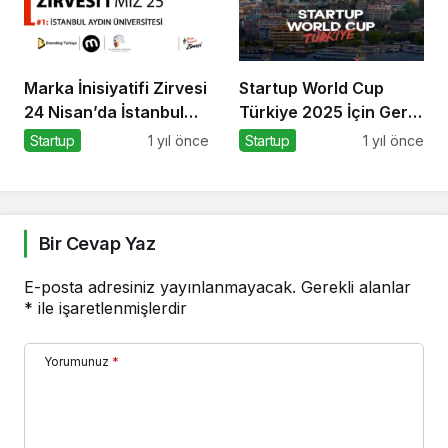
Marka İnisiyatifi Zirvesi
Startup World Cup
24 Nisan’da İstanbul
Türkiye 2025 İçin Geri
Aydın Üniversitesi’nde!
Sayım!
Startup
1 yıl önce
Startup
1 yıl önce
Bir Cevap Yaz
E-posta adresiniz yayınlanmayacak.
Gerekli alanlar
*
ile işaretlenmişlerdir
Yorumunuz
*