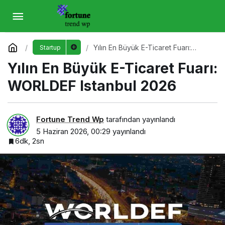
Yılın En Büyük E-Ticaret Fuarı: WORLDEF
Istanbul 2026
Yorum Yap
Yılın En Büyük E-Ticaret Fuarı:
Startup
WORLDEF Istanbul 2026
Yılın En Büyük E-Ticaret Fuarı:
WORLDEF Istanbul 2026
Fortune Trend Wp
tarafından yayınlandı
5 Haziran 2026, 00:29
yayınlandı
6dk, 2sn