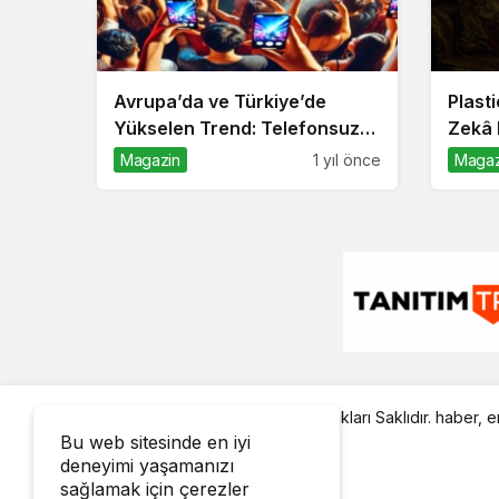
Avrupa’da ve Türkiye’de
Plast
Yükselen Trend: Telefonsuz
Zekâ 
Gece Kulüpleri
Magazin
1 yıl önce
Magaz
© Telif Hakkı 25.01.2008, Tüm Hakları Saklıdır.
haber
,
en
Bu web sitesinde en iyi
deneyimi yaşamanızı
sağlamak için çerezler