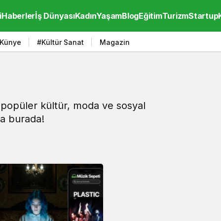
i
Haberler
İş Dünyası
Kadın
Yaşam
Blog
Eğitim
Turizm
Startup
Künye
#Kültür Sanat
Magazin
popüler kültür, moda ve sosyal
la burada!