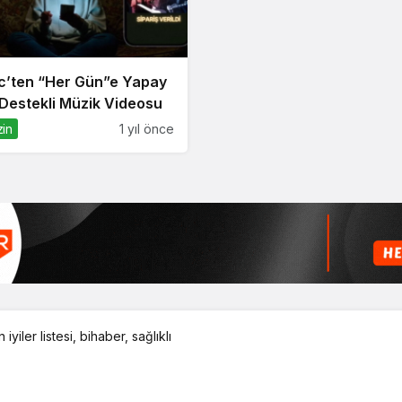
ic’ten “Her Gün”e Yapay
Destekli Müzik Videosu
in
1 yıl önce
 iyiler listesi
,
bihaber
,
sağlıklı