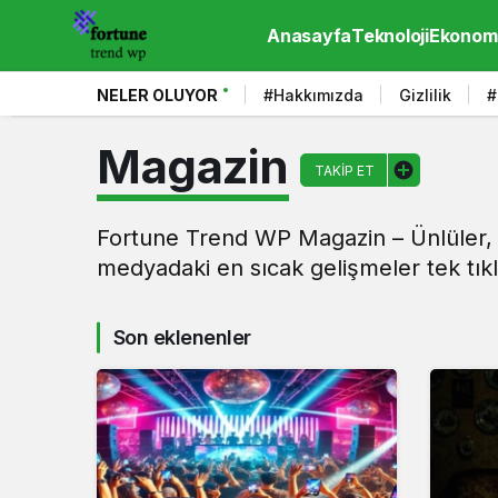
Anasayfa
Teknoloji
Ekonom
NELER OLUYOR
#Hakkımızda
Gizlilik
#
Magazin
TAKIP ET
Fortune Trend WP Magazin – Ünlüler, 
medyadaki en sıcak gelişmeler tek tık
Son eklenenler