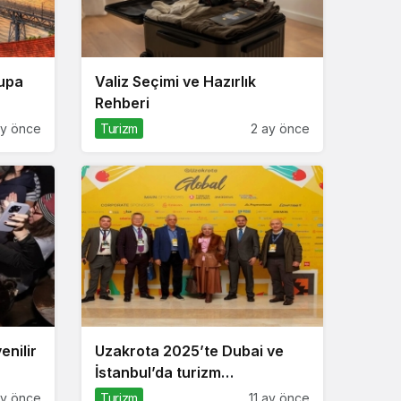
rupa
Valiz Seçimi ve Hazırlık
Rehberi
ay önce
Turizm
2 ay önce
nilir
Uzakrota 2025’te Dubai ve
İstanbul’da turizm
profesyonellerini
ay önce
Turizm
11 ay önce