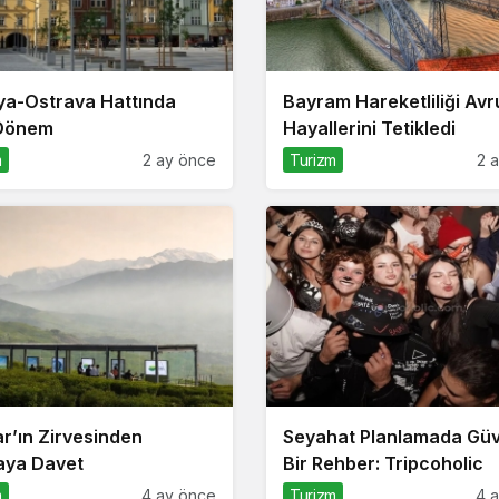
ya-Ostrava Hattında
Bayram Hareketliliği Av
 Dönem
Hayallerini Tetikledi
m
2 ay önce
Turizm
2 
r’ın Zirvesinden
Seyahat Planlamada Güve
aya Davet
Bir Rehber: Tripcoholic
m
4 ay önce
Turizm
4 