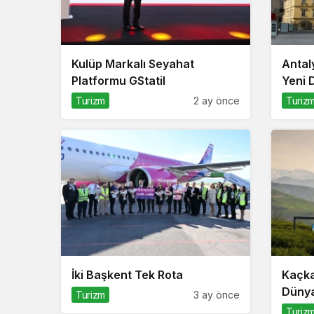
Kulüp Markalı Seyahat
Antal
Platformu GStatil
Yeni
Turizm
2 ay önce
Turiz
İki Başkent Tek Rota
Kaçka
Düny
Turizm
3 ay önce
Turiz