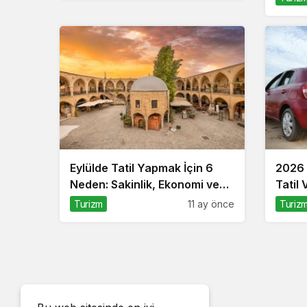
Eylülde Tatil Yapmak İçin 6
2026 
Neden: Sakinlik, Ekonomi ve
Tatil 
Keyif Bir Arada
Turizm
11 ay önce
Turiz