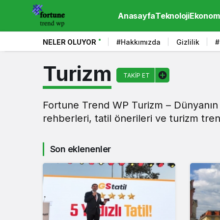
Anasayfa
Teknoloji
Ekonom
NELER OLUYOR
#Hakkımızda
Gizlilik
#
Turizm
TAKIP ET
Fortune Trend WP Turizm – Dünyanın 
rehberleri, tatil önerileri ve turizm tre
Son eklenenler