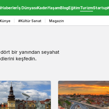
i
Haberler
İş Dünyası
Kadın
Yaşam
Blog
Eğitim
Turizm
Startup
Künye
#Kültür Sanat
Magazin
dört bir yanından seyahat
ndlerini keşfedin.