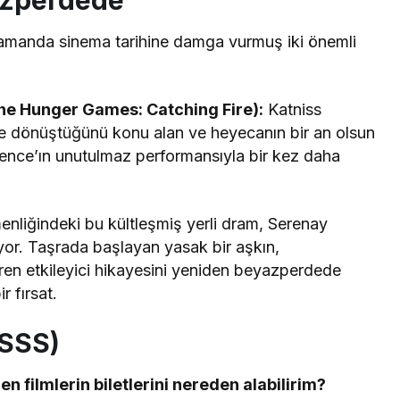
azperdede
 zamanda sinema tarihine damga vurmuş iki önemli
The Hunger Games: Catching Fire):
Katniss
ide dönüştüğünü konu alan ve heyecanın bir an olsun
ence’ın unutulmaz performansıyla bir kez daha
liğindeki bu kültleşmiş yerli dram, Serenay
riyor. Taşrada başlayan yasak bir aşkın,
iren etkileyici hikayesini yeniden beyazperdede
r fırsat.
(SSS)
n filmlerin biletlerini nereden alabilirim?