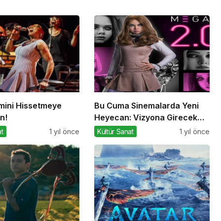
tmini Hissetmeye
Bu Cuma Sinemalarda Yeni
n!
Heyecan: Vizyona Girecek
Filmler Belli Oldu
at
1 yıl önce
Kültür Sanat
1 yıl önce