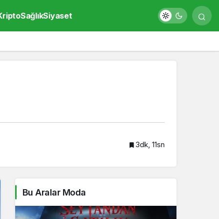
Kripto
Sağlık
Siyaset
3dk, 11sn
Bu Aralar Moda