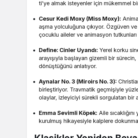
ti’ye almak isteyenler için mükemmel bir
Cesur Kedi Moxy (Miss Moxy):
Animas
aşma yolculuğuna çıkıyor. Özgüven ve d
çocuklu aileler ve animasyon tutkunları
Define: Cinler Uyandı:
Yerel korku sin
arayışıyla başlayan gizemli bir sürecin,
dönüştüğünü anlatıyor.
Aynalar No. 3 (Miroirs No. 3):
Christia
birleştiriyor. Travmatik geçmişiyle yüz
olaylar, izleyiciyi sürekli sorgulatan bir
Emma Sevimli Köpek:
Aile sıcaklığını
kurulmuş hikayesiyle kalplere dokunmay