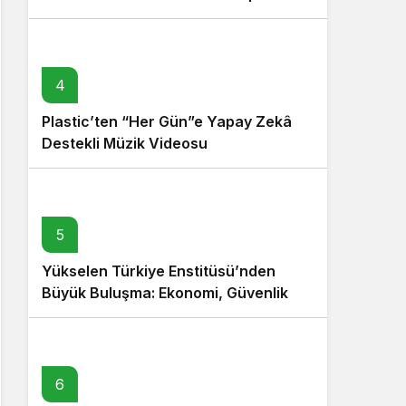
4
Plastic’ten “Her Gün”e Yapay Zekâ
Destekli Müzik Videosu
5
Yükselen Türkiye Enstitüsü’nden
Büyük Buluşma: Ekonomi, Güvenlik
Politikaları ve Hukuk Konferansı
6