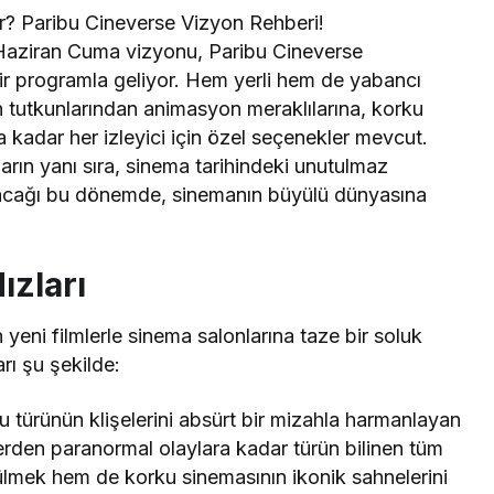
r? Paribu Cineverse Vizyon Rehberi!
 Haziran Cuma vizyonu, Paribu Cineverse
ir programla geliyor. Hem yerli hem de yabancı
 tutkunlarından animasyon meraklılarına, korku
 kadar her izleyici için özel seçenekler mevcut.
rın yanı sıra, sinema tarihindeki unutulmaz
şacağı bu dönemde, sinemanın büyülü dünyasına
ızları
eni filmlerle sinema salonlarına taze bir soluk
rı şu şekilde:
 türünün klişelerini absürt bir mizahla harmanlayan
lerden paranormal olaylara kadar türün bilinen tüm
lmek hem de korku sinemasının ikonik sahnelerini