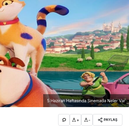
5 Haziran Haftasında Sinemada Neler Var
+
-
PAYLAŞ