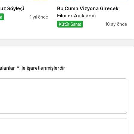
uz Söyleşi
Bu Cuma Vizyona Girecek
Filmler Açıklandı
at
1 yıl önce
Kültür Sanat
10 ay önce
 alanlar
*
ile işaretlenmişlerdir