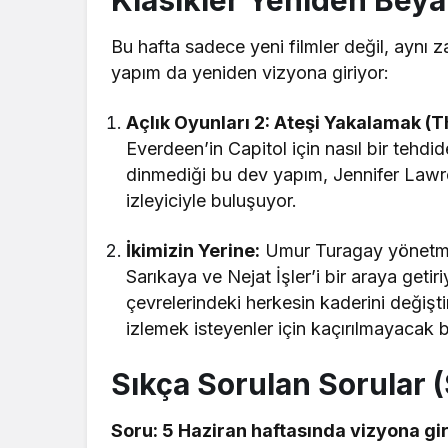
Klasikler Yeniden Bey
Bu hafta sadece yeni filmler değil, aynı
yapım da yeniden vizyona giriyor:
Açlık Oyunları 2: Ateşi Yakalamak (
Everdeen’in Capitol için nasıl bir tehd
dinmediği bu dev yapım, Jennifer Lawr
izleyiciyle buluşuyor.
İkimizin Yerine:
Umur Turagay yönetmen
Sarıkaya ve Nejat İşler’i bir araya geti
çevrelerindeki herkesin kaderini değişt
izlemek isteyenler için kaçırılmayacak bi
Sıkça Sorulan Sorular 
Soru: 5 Haziran haftasında vizyona gire