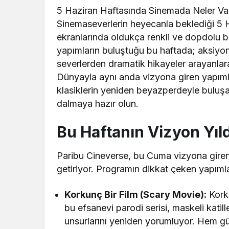
5 Haziran Haftasında Sinemada Neler Va
Sinemaseverlerin heyecanla beklediği 5
ekranlarında oldukça renkli ve dopdolu b
yapımların buluştuğu bu haftada; aksiyon
severlerden dramatik hikayeler arayanlara
Dünyayla aynı anda vizyona giren yapımla
klasiklerin yeniden beyazperdeyle bulu
dalmaya hazır olun.
Bu Haftanın Vizyon Yıld
Paribu Cineverse, bu Cuma vizyona giren y
getiriyor. Programın dikkat çeken yapımla
Korkunç Bir Film (Scary Movie):
Korku
bu efsanevi parodi serisi, maskeli katil
unsurlarını yeniden yorumluyor. Hem gü