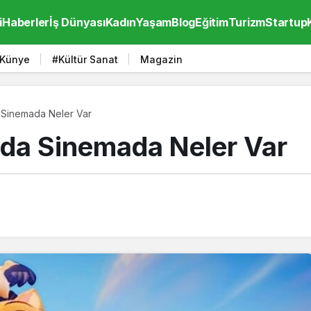
i
Haberler
İş Dünyası
Kadın
Yaşam
Blog
Eğitim
Turizm
Startup
Künye
#Kültür Sanat
Magazin
 Sinemada Neler Var
nda Sinemada Neler Var