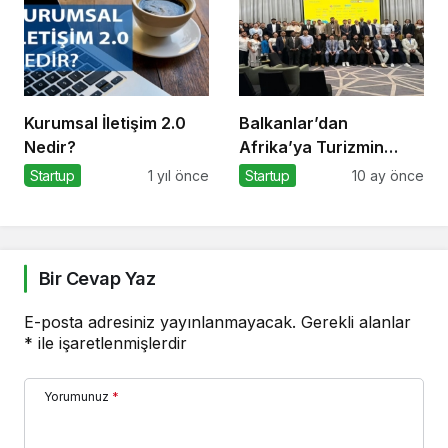
Kurumsal İletişim 2.0
Balkanlar’dan
Nedir?
Afrika’ya Turizmin
Nabzı Uzakrota
Startup
1 yıl önce
Startup
10 ay önce
Dubai’de Attı
Bir Cevap Yaz
E-posta adresiniz yayınlanmayacak.
Gerekli alanlar
*
ile işaretlenmişlerdir
Yorumunuz
*