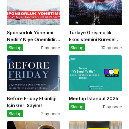
Sponsorluk Yönetimi
Türkiye Girişimcilik
Nedir? Niye Önemlidir?
Ekosistemini Küresel
Nasıl Yapılır?
Sahneye Taşıyan
Startup
11 ay önce
Startup
10 ay önce
Buluşma
Before Friday Etkinliği
Meetup İstanbul 2025
İçin Geri Sayım!
Startup
11 ay önce
Startup
2 ay önce