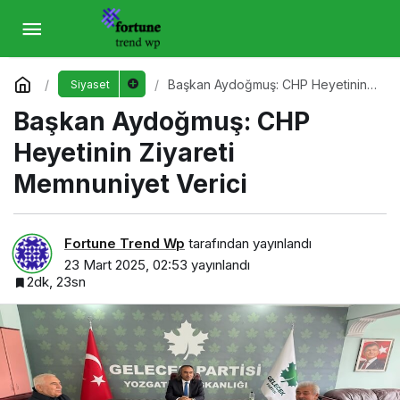
Başkan Aydoğmuş: CHP Heyetinin Ziyareti
Memnuniyet Verici
Yorum Yap
Başkan Aydoğmuş: CHP Heyetinin
Siyaset
Ziyareti Memnuniyet Verici
Başkan Aydoğmuş: CHP
Heyetinin Ziyareti
Memnuniyet Verici
Fortune Trend Wp
tarafından yayınlandı
23 Mart 2025, 02:53
yayınlandı
2dk, 23sn