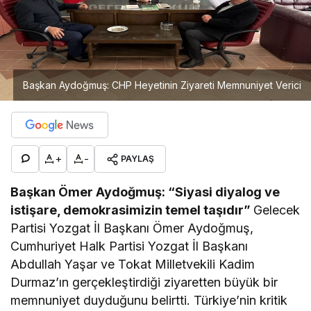
Başkan Aydoğmuş: CHP Heyetinin Ziyareti Memnuniyet Verici
+
-
PAYLAŞ
Başkan Ömer Aydoğmuş: “Siyasi diyalog ve
istişare, demokrasimizin temel taşıdır”
Gelecek
Partisi Yozgat İl Başkanı Ömer Aydoğmuş,
Cumhuriyet Halk Partisi Yozgat İl Başkanı
Abdullah Yaşar ve Tokat Milletvekili Kadim
Durmaz’ın gerçekleştirdiği ziyaretten büyük bir
memnuniyet duyduğunu belirtti. Türkiye’nin kritik