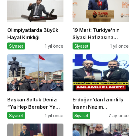
Olimpiyatlarda Büyük
19 Mart: Türkiye’nin
Hayal Kırıklığı
Siyasi Hafızasına
Kazınan Sivil Darbe
Siyaset
1 yıl önce
Siyaset
1 yıl önce
Başkan Saltuk Deniz:
Erdoğan’dan İzmirli İş
“Ya Hep Beraber Ya
İnsanı Nazım
Hiçbirimiz!”
Torbaoğlu’na Anlamlı
Siyaset
1 yıl önce
Siyaset
7 ay önce
Plaket