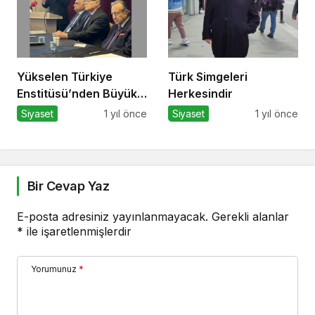
Yükselen Türkiye
Türk Simgeleri
Enstitüsü’nden Büyük
Herkesindir
Buluşma: Ekonomi,
Siyaset
1 yıl önce
Siyaset
1 yıl önce
Güvenlik Politikaları ve
Hukuk Konferansı
Bir Cevap Yaz
E-posta adresiniz yayınlanmayacak.
Gerekli alanlar
*
ile işaretlenmişlerdir
Yorumunuz
*