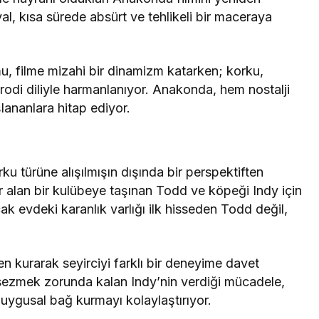
l, kısa sürede absürt ve tehlikeli bir maceraya
, filme mizahi bir dinamizm katarken; korku,
arodi diliyle harmanlanıyor. Anakonda, hem nostalji
ananlara hitap ediyor.
rku türüne alışılmışın dışında bir perspektiften
er alan bir kulübeye taşınan Todd ve köpeği Indy için
k evdeki karanlık varlığı ilk hisseden Todd değil,
en kurarak seyirciyi farklı bir deneyime davet
 sezmek zorunda kalan Indy’nin verdiği mücadele,
uygusal bağ kurmayı kolaylaştırıyor.