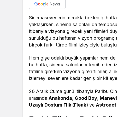
Sinemaseverlerin merakla beklediği haftal
yaklaşırken, sinema salonları da temposu
itibarıyla vizyona girecek yeni filmleri d
sunulduğu bu haftanın vizyon programı; 
birçok farklı türde filmi izleyiciyle buluşt
Hem gişe odaklı büyük yapımlar hem de fe
bu hafta, sinema salonlarını tercih eden iz
tatiline girerken vizyona giren filmler, a
izlemeyi sevenlere kadar geniş bir kitleye
26 Aralık Cuma günü itibarıyla Paribu Cin
arasında
Anakonda
,
Good Boy
,
Manevi
Uzaylı Dostum Flik (Fleak)
ve
Astronot