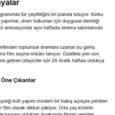
nyalar
ramında tür çeşitliliğini ön planda tutuyor. Korku
yapımlar, dram tutkunları için duygusal derinliği
renkli animasyonlar aynı haftada sinema salonlarında
erilimden toplumsal dramlara uzanan bu geniş
öre film seçme imkânı tanıyor. Özellikle yılın son
 getiren izleyiciler için 26 Aralık haftası oldukça
 Öne Çıkanlar
taşıdığı kült yapımı modern bir bakış açısıyla yeniden
 film olarak dikkat çekiyor. Orta yaş krizinin
de hayranı oldukları Anakonda filmini yeniden