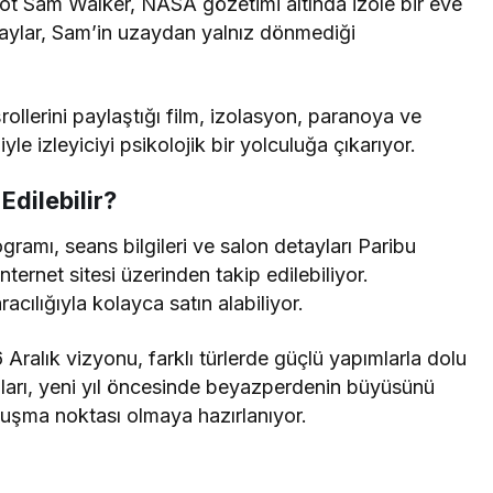
ot Sam Walker, NASA gözetimi altında izole bir eve
olaylar, Sam’in uzaydan yalnız dönmediği
llerini paylaştığı film, izolasyon, paranoya ve
le izleyiciyi psikolojik bir yolculuğa çıkarıyor.
dilebilir?
ramı, seans bilgileri ve salon detayları Paribu
ernet sitesi üzerinden takip edilebiliyor.
aracılığıyla kolayca satın alabiliyor.
6 Aralık vizyonu, farklı türlerde güçlü yapımlarla dolu
ları, yeni yıl öncesinde beyazperdenin büyüsünü
luşma noktası olmaya hazırlanıyor.