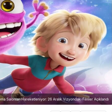
a Salonları Hareketleniyor: 26 Aralık Vizyondaki Filmler Açıklandı