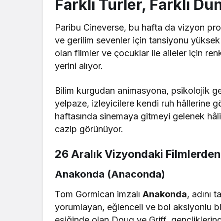
Farklı Türler, Farklı Dü
Paribu Cineverse, bu hafta da vizyon prog
ve gerilim sevenler için tansiyonu yüksek 
olan filmler ve çocuklar ile aileler için 
yerini alıyor.
Bilim kurgudan animasyona, psikolojik g
yelpaze, izleyicilere kendi ruh hâllerine g
haftasında sinemaya gitmeyi gelenek hâline
cazip görünüyor.
26 Aralık Vizyondaki Filmlerden
Anakonda (Anaconda)
Tom Gormican imzalı
Anakonda
, adını 
yorumlayan, eğlenceli ve bol aksiyonlu bir
eşiğinde olan Doug ve Griff, gençliklerin