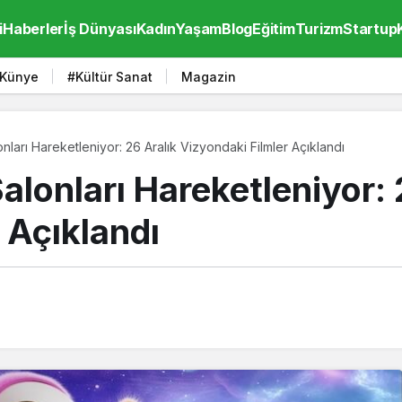
i
Haberler
İş Dünyası
Kadın
Yaşam
Blog
Eğitim
Turizm
Startup
Künye
#Kültür Sanat
Magazin
ları Hareketleniyor: 26 Aralık Vizyondaki Filmler Açıklandı
lonları Hareketleniyor: 
 Açıklandı