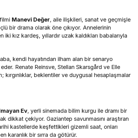
filmi
Manevi Değer
, aile ilişkileri, sanat ve geçmişle
lü bir drama olarak öne çıkıyor. Annelerinin
iki kız kardeş, yıllardır uzak kaldıkları babalarıyla
baba, kendi hayatından ilham alan bir senaryo
f eder. Renate Reinsve, Stellan Skarsgård ve Elle
lm; kırgınlıklar, beklentiler ve duygusal hesaplaşmalar
lmayan Ev
, yerli sinemada bilim kurgu ile dramı bir
rak dikkat çekiyor. Gaziantep savunmasını araştıran
ihi kastellerde keşfettikleri gizemli saat, onları
n karanlık bir sırra da götürür.