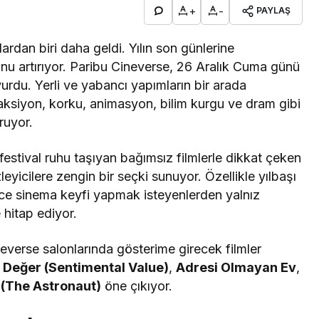
+
-
PAYLAŞ
ardan biri daha geldi. Yılın son günlerine
nu artırıyor. Paribu Cineverse, 26 Aralık Cuma günü
uyurdu. Yerli ve yabancı yapımların bir arada
aksiyon, korku, animasyon, bilim kurgu ve dram gibi
uruyor.
stival ruhu taşıyan bağımsız filmlerle dikkat çeken
leyicilere zengin bir seçki sunuyor. Özellikle yılbaşı
ilece sinema keyfi yapmak isteyenlerden yalnız
 hitap ediyor.
everse salonlarında gösterime girecek filmler
 Değer (Sentimental Value)
,
Adresi Olmayan Ev
,
 (The Astronaut)
öne çıkıyor.