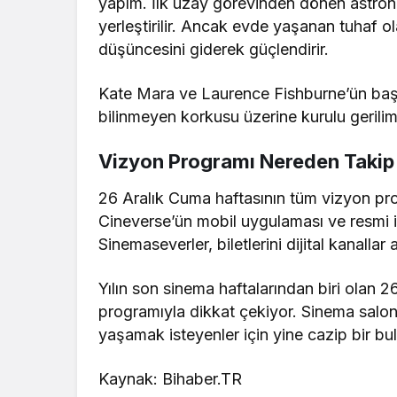
yapım. İlk uzay görevinden dönen astron
yerleştirilir. Ancak evde yaşanan tuhaf 
düşüncesini giderek güçlendirir.
Kate Mara ve Laurence Fishburne’ün başro
bilinmeyen korkusu üzerine kurulu gerilimiy
Vizyon Programı Nereden Takip E
26 Aralık Cuma haftasının tüm vizyon prog
Cineverse’ün mobil uygulaması ve resmi int
Sinemaseverler, biletlerini dijital kanallar 
Yılın son sinema haftalarından biri olan 2
programıyla dikkat çekiyor. Sinema salon
yaşamak isteyenler için yine cazip bir bu
Kaynak: Bihaber.TR