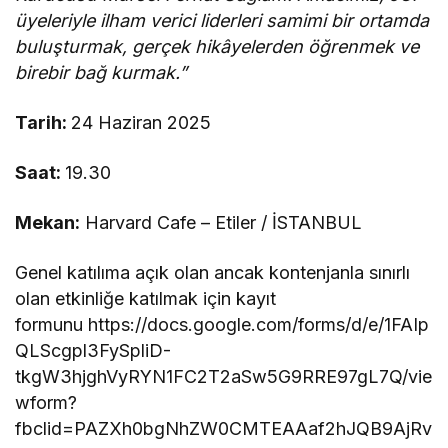
üyeleriyle ilham verici liderleri samimi bir ortamda
buluşturmak, gerçek hikâyelerden öğrenmek ve
birebir bağ kurmak.”
Tarih:
24 Haziran 2025
Saat:
19.30
Mekan:
Harvard Cafe – Etiler / İSTANBUL
Genel katılıma açık olan ancak kontenjanla sınırlı
olan etkinliğe katılmak için kayıt
formunu https://docs.google.com/forms/d/e/1FAIp
QLScgpl3FySpliD-
tkgW3hjghVyRYN1FC2T2aSw5G9RRE97gL7Q/vie
wform?
fbclid=PAZXh0bgNhZW0CMTEAAaf2hJQB9AjRv