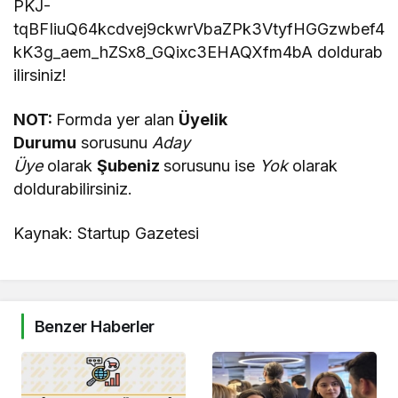
PKJ-
tqBFIiuQ64kcdvej9ckwrVbaZPk3VtyfHGGzwbef4
kK3g_aem_hZSx8_GQixc3EHAQXfm4bA doldurab
ilirsiniz!
NOT:
Formda yer alan
Üyelik
Durumu
sorusunu
Aday
Üye
olarak
Şubeniz
sorusunu ise
Yok
olarak
doldurabilirsiniz.
Kaynak: Startup Gazetesi
Benzer Haberler