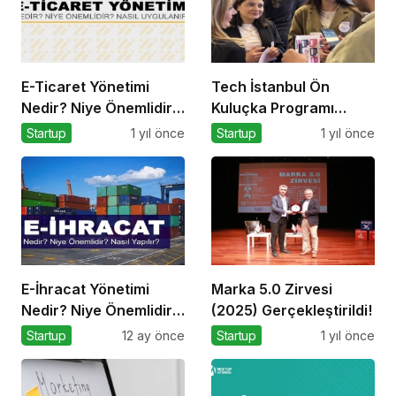
E-Ticaret Yönetimi
Tech İstanbul Ön
Nedir? Niye Önemlidir?
Kuluçka Programı
E-Ticaret Yönetimi
Başvuruları Devam
Startup
1 yıl önce
Startup
1 yıl önce
Nasıl Yapılır?
Ediyor
E-İhracat Yönetimi
Marka 5.0 Zirvesi
Nedir? Niye Önemlidir?
(2025) Gerçekleştirildi!
Nasıl Yapılır?
Startup
12 ay önce
Startup
1 yıl önce