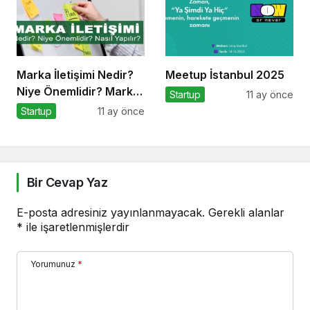
Marka İletişimi Nedir?
Meetup İstanbul 2025
Niye Önemlidir? Marka
Startup
11 ay önce
İletişimi Nasıl Yapılır?
Startup
11 ay önce
Bir Cevap Yaz
E-posta adresiniz yayınlanmayacak.
Gerekli alanlar
*
ile işaretlenmişlerdir
Yorumunuz
*