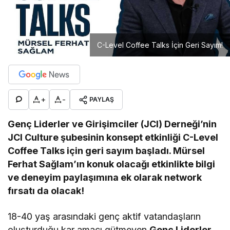
C-Level Coffee Talks İçin Geri Sayım!
+
-
PAYLAŞ
Genç Liderler ve Girişimciler (JCI) Derneği’nin
JCI Culture şubesinin konsept etkinliği C-Level
Coffee Talks için geri sayım başladı. Mürsel
Ferhat Sağlam’ın konuk olacağı etkinlikte bilgi
ve deneyim paylaşımına ek olarak network
fırsatı da olacak!
18-40 yaş arasındaki genç aktif vatandaşların
oluşturduğu kar amacı gütmeyen
Genç Liderler