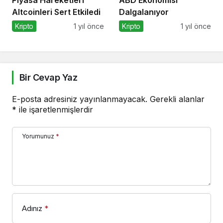
Piyasa Hareketleri
ABD Ekonomisi
Altcoinleri Sert Etkiledi
Dalgalanıyor
Kripto
1 yıl önce
Kripto
1 yıl önce
Bir Cevap Yaz
E-posta adresiniz yayınlanmayacak.
Gerekli alanlar
*
ile işaretlenmişlerdir
Yorumunuz
*
Adınız
*