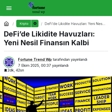
DeFi’de Likidite Havuzları: Yeni Nesil
Finansın Kalbi
Yorum Yap
DeFi’de Likidite Havuzları: Yeni Nesil
Kripto
Finansın Kalbi
DeFi’de Likidite Havuzları:
Yeni Nesil Finansın Kalbi
Fortune Trend Wp
tarafından yayınlandı
7 Ekim 2025, 00:37
yayınlandı
2dk, 42sn