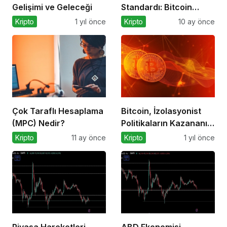
Gelişimi ve Geleceği
Standardı: Bitcoin
Üzerindeki Deneysel
Kripto
1 yıl önce
Kripto
10 ay önce
Adım
Çok Taraflı Hesaplama
Bitcoin, İzolasyonist
(MPC) Nedir?
Politikaların Kazananı
Olabilir
Kripto
11 ay önce
Kripto
1 yıl önce