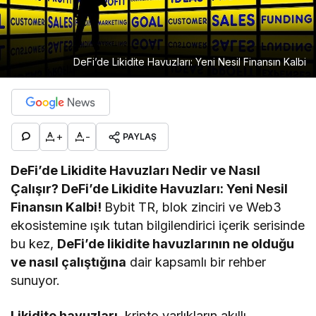
DeFi’de Likidite Havuzları: Yeni Nesil Finansın Kalbi
+
-
PAYLAŞ
DeFi’de Likidite Havuzları Nedir ve Nasıl
Çalışır? DeFi’de Likidite Havuzları: Yeni Nesil
Finansın Kalbi!
Bybit TR, blok zinciri ve Web3
ekosistemine ışık tutan bilgilendirici içerik serisinde
bu kez,
DeFi’de likidite havuzlarının ne olduğu
ve nasıl çalıştığına
dair kapsamlı bir rehber
sunuyor.
Likidite havuzları
, kripto varlıkların akıllı