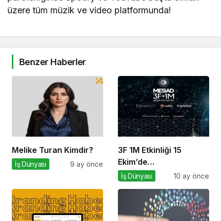
üzere tüm müzik ve video platformunda!
Benzer Haberler
Melike Turan Kimdir?
3F 1M Etkinliği 15
Ekim’de
İş Dünyası
9 ay önce
Gerçekleşecek!
İş Dünyası
10 ay önce