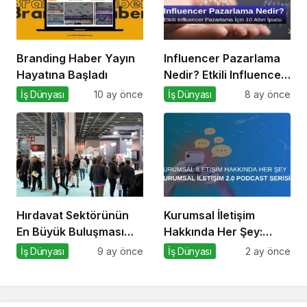
Branding Haber Yayın
Influencer Pazarlama
Hayatına Başladı
Nedir? Etkili Influencer
Pazarlama için 10 Altın
İş Dünyası
10 ay önce
İş Dünyası
8 ay önce
İpucu
Hırdavat Sektörünün
Kurumsal İletişim
En Büyük Buluşması
Hakkında Her Şey:
İçin İstanbul Hazır!
Kurumsal İletişim 2.0
İş Dünyası
9 ay önce
İş Dünyası
2 ay önce
Podcast Serisi