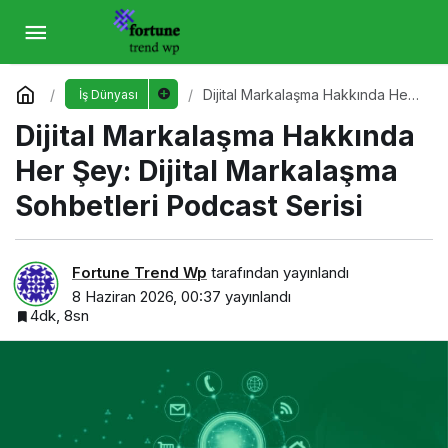
Dijital Markalaşma Hakkında Her Şey: Dijital
Markalaşma Sohbetleri Podcast Serisi
Yorum Yap
Dijital Markalaşma Hakkında Her
İş Dünyası
Şey: Dijital Markalaşma
Dijital Markalaşma Hakkında
Sohbetleri Podcast Serisi
Her Şey: Dijital Markalaşma
Sohbetleri Podcast Serisi
Fortune Trend Wp
tarafından yayınlandı
8 Haziran 2026, 00:37
yayınlandı
4dk, 8sn