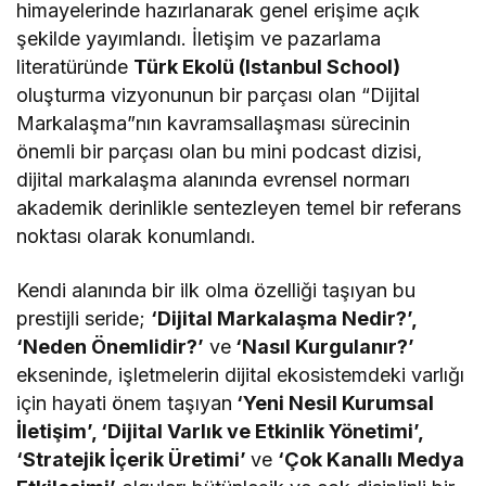
himayelerinde hazırlanarak genel erişime açık
şekilde yayımlandı. İletişim ve pazarlama
literatüründe
Türk Ekolü (Istanbul School)
oluşturma vizyonunun bir parçası olan “Dijital
Markalaşma”nın kavramsallaşması sürecinin
önemli bir parçası olan bu mini podcast dizisi,
dijital markalaşma alanında evrensel normarı
akademik derinlikle sentezleyen temel bir referans
noktası olarak konumlandı.
Kendi alanında bir ilk olma özelliği taşıyan bu
prestijli seride;
‘Dijital Markalaşma Nedir?’,
‘Neden Önemlidir?’
ve
‘Nasıl Kurgulanır?’
ekseninde, işletmelerin dijital ekosistemdeki varlığı
için hayati önem taşıyan
‘Yeni Nesil Kurumsal
İletişim’, ‘Dijital Varlık ve Etkinlik Yönetimi’,
‘Stratejik İçerik Üretimi’
ve
‘Çok Kanallı Medya