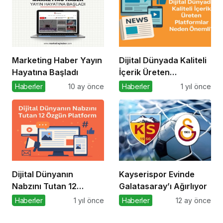
Marketing Haber Yayın
Dijital Dünyada Kaliteli
Hayatına Başladı
İçerik Üreten
Platformlar Neden
Haberler
10 ay önce
Haberler
1 yıl önce
Önemli?
Dijital Dünyanın
Kayserispor Evinde
Nabzını Tutan 12
Galatasaray’ı Ağırlıyor
Özgün Platform
Haberler
1 yıl önce
Haberler
12 ay önce