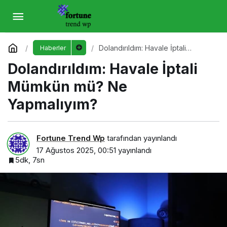
Dolandırıldım: Havale İptali Mümkün mü? Ne
Yapmalıyım?
Yorum Yap
Dolandırıldım: Havale İptali
Haberler
Mümkün mü? Ne Yapmalıyım?
Dolandırıldım: Havale İptali
Mümkün mü? Ne
Yapmalıyım?
Fortune Trend Wp
tarafından yayınlandı
17 Ağustos 2025, 00:51
yayınlandı
5dk, 7sn