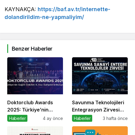
KAYNAKÇA:
https://baf.av.tr/internette-
dolandirildim-ne-yapmaliyim/
Benzer Haberler
Doktorclub Awards
Savunma Teknolojileri
2025: Türkiye’nin
Entegrasyon Zirvesi
Sağlık Ödülleri 9. Kez
Ankara’da
Haberler
4 ay önce
Haberler
3 hafta önce
Sahiplerini Buluyor
Gerçekleşecek!