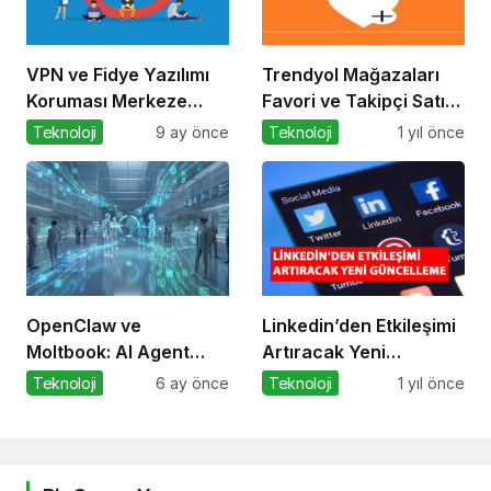
VPN ve Fidye Yazılımı
Trendyol Mağazaları
Koruması Merkeze
Favori ve Takipçi Satın
Alındı
Alıyor
Teknoloji
9 ay önce
Teknoloji
1 yıl önce
OpenClaw ve
Linkedin’den Etkileşimi
Moltbook: AI Agent
Artıracak Yeni
Ekonomisinin İlk
Güncelleme
Teknoloji
6 ay önce
Teknoloji
1 yıl önce
Altyapıları