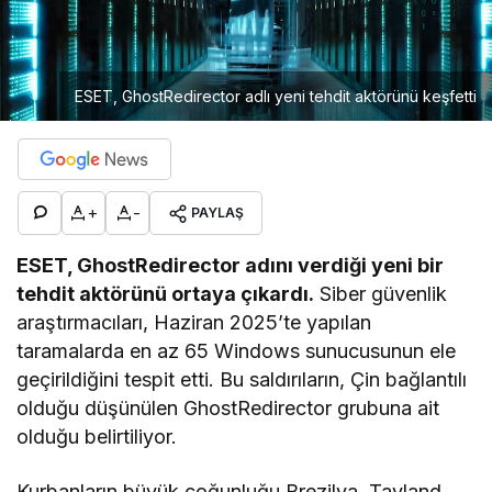
ESET, GhostRedirector adlı yeni tehdit aktörünü keşfetti
+
-
PAYLAŞ
ESET, GhostRedirector adını verdiği yeni bir
tehdit aktörünü ortaya çıkardı.
Siber güvenlik
araştırmacıları, Haziran 2025’te yapılan
taramalarda en az 65 Windows sunucusunun ele
geçirildiğini tespit etti. Bu saldırıların, Çin bağlantılı
olduğu düşünülen GhostRedirector grubuna ait
olduğu belirtiliyor.
Kurbanların büyük çoğunluğu Brezilya, Tayland,