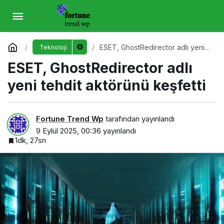
ESET, GhostRedirector adlı yeni tehdit
aktörünü keşfetti
Yorum Yap
ESET, GhostRedirector adlı yeni
Teknoloji
tehdit aktörünü keşfetti
ESET, GhostRedirector adlı
yeni tehdit aktörünü keşfetti
Fortune Trend Wp
tarafından yayınlandı
9 Eylül 2025, 00:36
yayınlandı
1dk, 27sn