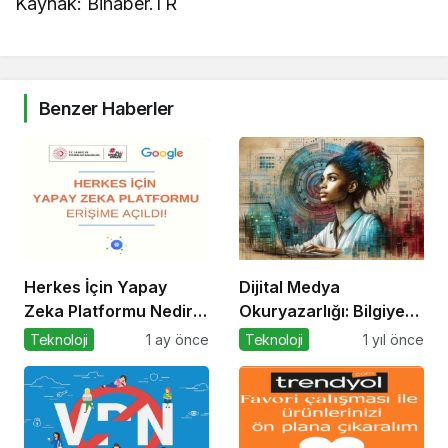
Kaynak: Bihaber.TR
Benzer Haberler
Herkes İçin Yapay
Dijital Medya
Zeka Platformu Nedir?
Okuryazarlığı: Bilgiye
Nasıl Kullanılır?
Erişimde Sorumluluk ve
Teknoloji
1 ay önce
Teknoloji
1 yıl önce
Farkındalık