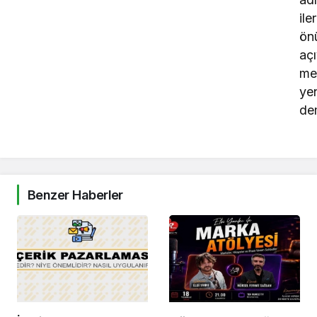
ile
ön
açı
me
ye
de
Benzer Haberler