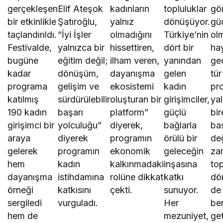
gerçekleşen
Elif Ateşok
kadınların
topluluklar
gö
bir etkinlikle
Şatıroğlu,
yalnız
dönüşüyor.
gü
taçlandırıldı.
“İyi İşler
olmadığını
Türkiye’nin
olm
Festivalde,
yalnızca bir
hissettiren,
dört bir
ha
bugüne
eğitim değil;
ilham veren,
yanından
geç
kadar
dönüşüm,
dayanışma
gelen
tür
programa
gelişim ve
ekosistemi
kadın
pr
katılmış
sürdürülebilir
oluşturan bir
girişimciler,
ya
190 kadın
başarı
platform”
güçlü
bir
girişimci bir
yolculuğu”
diyerek,
bağlarla
baş
araya
diyerek
programın
örülü bir
değ
gelerek
programın
ekonomik
geleceğin
za
hem
kadın
kalkınmadaki
inşasına
to
dayanışma
istihdamına
rolüne dikkat
katkı
dö
örneği
katkısını
çekti.
sunuyor.
de
sergiledi
vurguladı.
Her
be
hem de
mezuniyet,
get