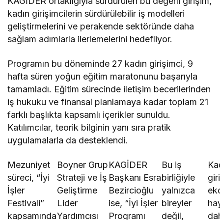
KAGİDER ortaklığıyla sürdürülen bu değerli girişim,
kadın girişimcilerin sürdürülebilir iş modelleri
geliştirmelerini ve perakende sektöründe daha
sağlam adımlarla ilerlemelerini hedefliyor.
Programın bu döneminde 27 kadın girişimci, 9
hafta süren yoğun eğitim maratonunu başarıyla
tamamladı. Eğitim sürecinde iletişim becerilerinden
iş hukuku ve finansal planlamaya kadar toplam 21
farklı başlıkta kapsamlı içerikler sunuldu.
Katılımcılar, teorik bilginin yanı sıra pratik
uygulamalarla da desteklendi.
Mezuniyet
Boyner Grup
KAGİDER
Bu iş
Ka
süreci, “İyi
Strateji ve İş
Başkanı Esra
birliğiyle
gir
İşler
Geliştirme
Bezircioğlu
yalnızca
ek
Festivali”
Lider
ise, “İyi İşler
bireyler
ha
kapsamında
Yardımcısı
Programı
değil,
da