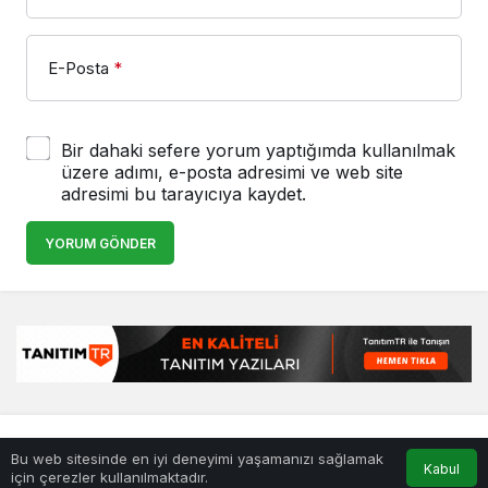
E-Posta
*
Bir dahaki sefere yorum yaptığımda kullanılmak
üzere adımı, e-posta adresimi ve web site
adresimi bu tarayıcıya kaydet.
YORUM GÖNDER
© Telif Hakkı 25.01.2008, Tüm Hakları Saklıdır.
haber
,
en iyiler
Bu web sitesinde en iyi deneyimi yaşamanızı sağlamak
listesi
,
bihaber
,
sağlıklı
Kabul
için çerezler kullanılmaktadır.