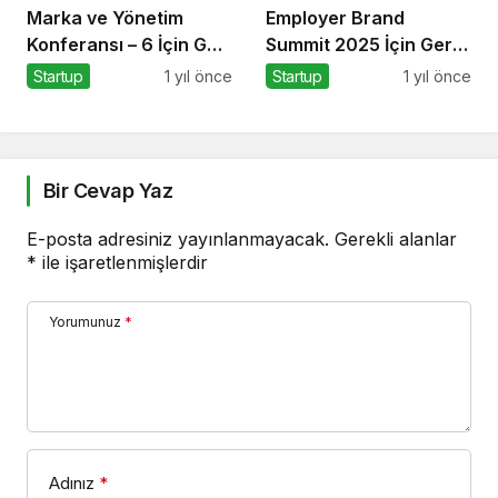
Marka ve Yönetim
Employer Brand
Konferansı – 6 İçin Geri
Summit 2025 İçin Geri
Sayım!
Sayım!
Startup
1 yıl önce
Startup
1 yıl önce
Bir Cevap Yaz
E-posta adresiniz yayınlanmayacak.
Gerekli alanlar
*
ile işaretlenmişlerdir
Yorumunuz
*
Adınız
*