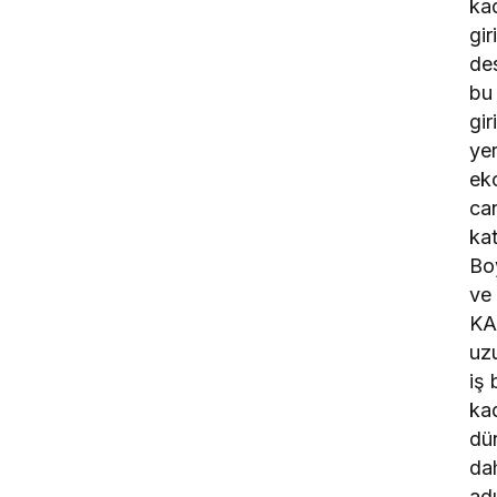
ka
gir
de
bu 
gir
yer
ek
can
kat
Bo
ve
KA
uz
iş b
kad
dü
da
adı