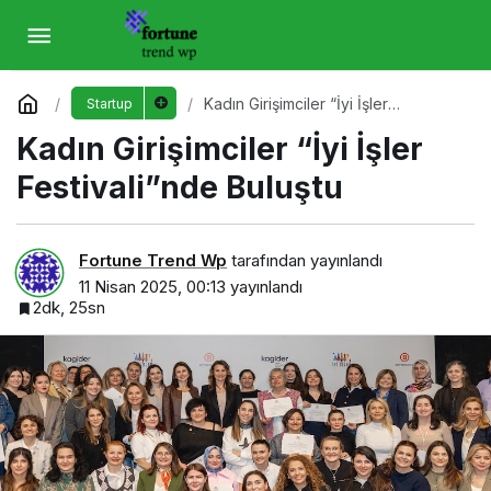
Kadın Girişimciler “İyi İşler Festivali”nde
Buluştu
Yorum Yap
Kadın Girişimciler “İyi İşler
Startup
Festivali”nde Buluştu
Kadın Girişimciler “İyi İşler
Festivali”nde Buluştu
Fortune Trend Wp
tarafından yayınlandı
11 Nisan 2025, 00:13
yayınlandı
2dk, 25sn