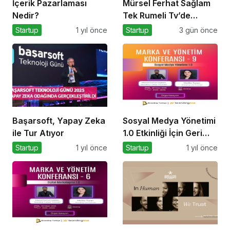
İçerik Pazarlaması
Mürsel Ferhat Sağlam
Nedir?
Tek Rumeli Tv’de
Marka Atölyesi
Startup
1 yıl önce
Startup
3 gün önce
Programına Konuk
Oldu
Başarsoft, Yapay Zeka
Sosyal Medya Yönetimi
ile Tur Atıyor
1.0 Etkinliği İçin Geri
Sayım!
Startup
1 yıl önce
Startup
1 yıl önce