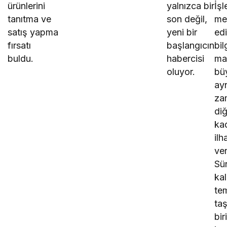
ürünlerini
yalnızca bir
İşl
tanıtma ve
son değil,
me
satış yapma
yeni bir
edi
fırsatı
başlangıcın
bil
buldu.
habercisi
mar
oluyor.
bü
ay
za
di
ka
il
ver
Sür
ka
te
taş
bir