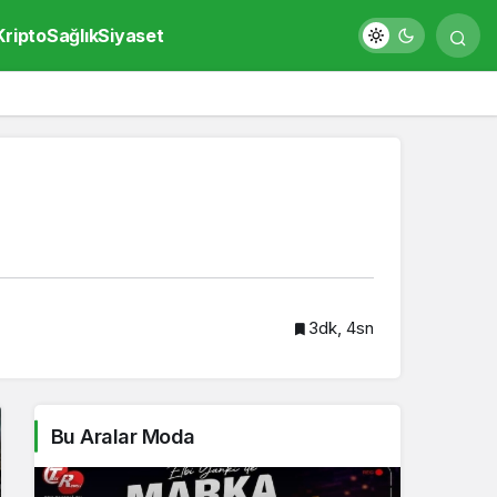
Kripto
Sağlık
Siyaset
3dk, 4sn
Bu Aralar Moda