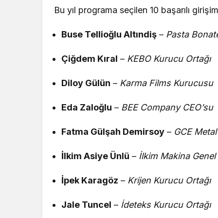
Bu yıl programa seçilen 10 başarılı girişi
Buse Tellioğlu Altındiş
–
Pasta Bonate
Çiğdem Kıral
–
KEBO Kurucu Ortağı
Diloy Gülün
–
Karma Films Kurucusu
Eda Zaloğlu
–
BEE Company CEO’su
Fatma Gülşah Demirsoy
–
GCE Metal
İlkim Asiye Ünlü
–
İlkim Makina Gene
İpek Karagöz
–
Krijen Kurucu Ortağı
Jale Tuncel
–
İdeteks Kurucu Ortağı