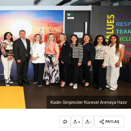
Kadın Girişimciler Küresel Arenaya Hazır
+
-
PAYLAŞ