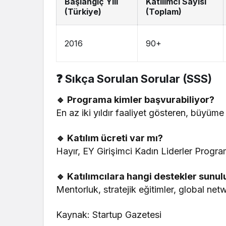
Başlangıç Yılı
Katılımcı Sayısı
(Türkiye)
(Toplam)
2016
90+
❓ Sıkça Sorulan Sorular (SSS)
🔹 Programa kimler başvurabiliyor?
En az iki yıldır faaliyet gösteren, büyüme
🔹 Katılım ücreti var mı?
Hayır, EY Girişimci Kadın Liderler Progr
🔹 Katılımcılara hangi destekler sunu
Mentorluk, stratejik eğitimler, global netw
Kaynak: Startup Gazetesi