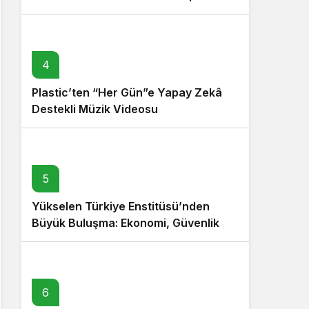
4
Plastic’ten “Her Gün”e Yapay Zekâ
Destekli Müzik Videosu
5
Yükselen Türkiye Enstitüsü’nden
Büyük Buluşma: Ekonomi, Güvenlik
Politikaları ve Hukuk Konferansı
6