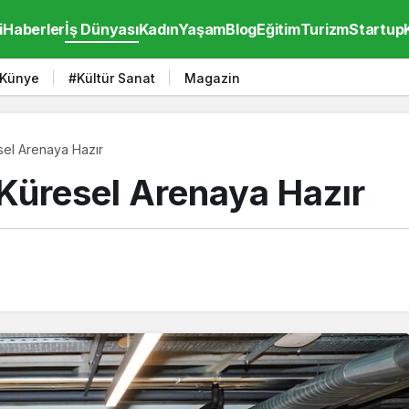
i
Haberler
İş Dünyası
Kadın
Yaşam
Blog
Eğitim
Turizm
Startup
Künye
#Kültür Sanat
Magazin
esel Arenaya Hazır
 Küresel Arenaya Hazır