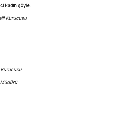
mci kadın şöyle:
lli Kurucusu
 Kurucusu
l Müdürü