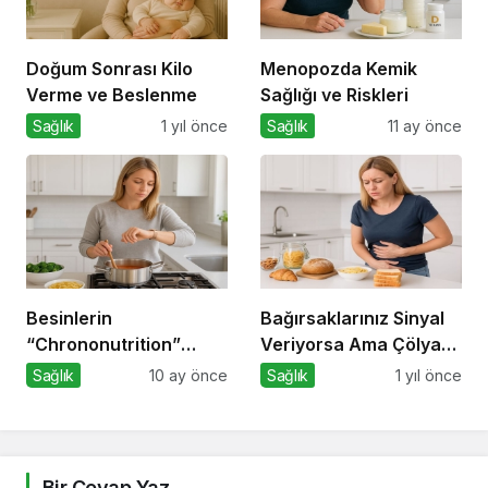
Doğum Sonrası Kilo
Menopozda Kemik
Verme ve Beslenme
Sağlığı ve Riskleri
Sağlık
1 yıl önce
Sağlık
11 ay önce
Besinlerin
Bağırsaklarınız Sinyal
“Chrononutrition”
Veriyorsa Ama Çölyak
Etkisi: Günün Saatine
Değilseniz
Sağlık
10 ay önce
Sağlık
1 yıl önce
Göre Farklı Emilim ve
Etki
Bir Cevap Yaz