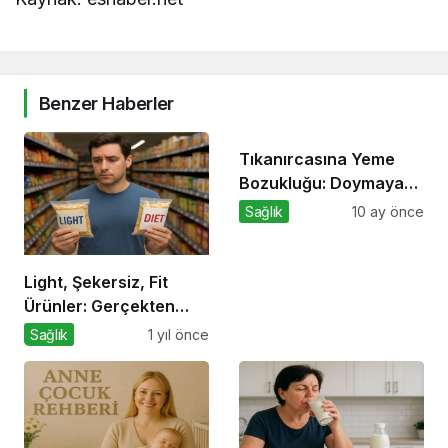
Benzer Haberler
Tıkanırcasına Yeme
Bozukluğu: Doymayan
Duygular
Sağlık
10 ay önce
Light, Şekersiz, Fit
Ürünler: Gerçekten
Daha Sağlıklı mı?
Sağlık
1 yıl önce