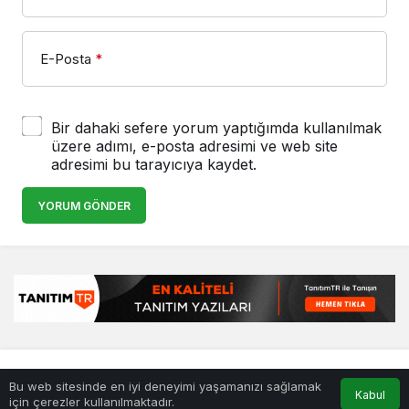
E-Posta
*
Bir dahaki sefere yorum yaptığımda kullanılmak
üzere adımı, e-posta adresimi ve web site
adresimi bu tarayıcıya kaydet.
YORUM GÖNDER
© Telif Hakkı 25.01.2008, Tüm Hakları Saklıdır.
haber
,
en iyiler
Bu web sitesinde en iyi deneyimi yaşamanızı sağlamak
listesi
,
bihaber
,
sağlıklı
Kabul
için çerezler kullanılmaktadır.