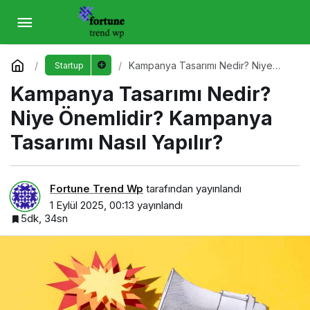
Kampanya Tasarımı Nedir? Niye Önemlidir?
Kampanya Tasarımı Nasıl Yapılır?
Yorum Yap
Kampanya Tasarımı Nedir? Niye
Startup
Önemlidir? Kampanya Tasarımı Nasıl
Kampanya Tasarımı Nedir?
Yapılır?
Niye Önemlidir? Kampanya
Tasarımı Nasıl Yapılır?
Fortune Trend Wp
tarafından yayınlandı
1 Eylül 2025, 00:13
yayınlandı
5dk, 34sn