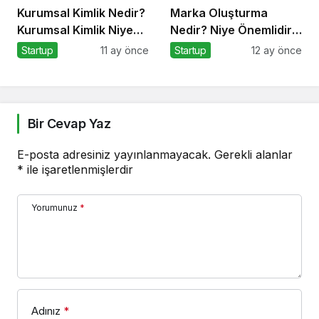
Kurumsal Kimlik Nedir?
Marka Oluşturma
Kurumsal Kimlik Niye
Nedir? Niye Önemlidir?
Önemlidir? Kurumsal
Marka Oluşturma Nasıl
Startup
11 ay önce
Startup
12 ay önce
Kimlik Nasıl Yapılır?
Yapılır?
Bir Cevap Yaz
E-posta adresiniz yayınlanmayacak.
Gerekli alanlar
*
ile işaretlenmişlerdir
Yorumunuz
*
Adınız
*