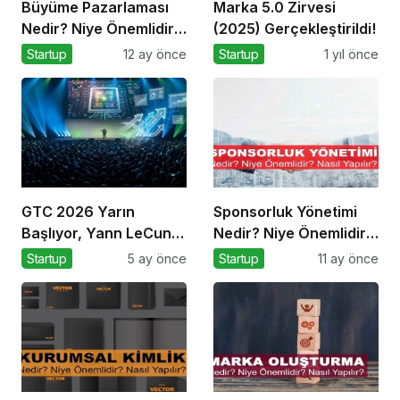
Büyüme Pazarlaması
Marka 5.0 Zirvesi
Nedir? Niye Önemlidir?
(2025) Gerçekleştirildi!
Growht Marketıng Nasıl
Startup
12 ay önce
Startup
1 yıl önce
Yapılır?
GTC 2026 Yarın
Sponsorluk Yönetimi
Başlıyor, Yann LeCun
Nedir? Niye Önemlidir?
$1B Seed Aldı: AI
Nasıl Yapılır?
Startup
5 ay önce
Startup
11 ay önce
Fonlama Çılgınlığı