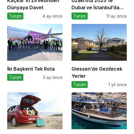
Kaçkar’ın Zirvesinden
Uzakrota 2025’te
Dünyaya Davet
Dubai ve İstanbul’da
turizm
Turizm
4 ay önce
Turizm
11 ay önce
profesyonellerini
buluşturacak
İki Başkent Tek Rota
Giessen’de Gezilecek
Yerler
Turizm
3 ay önce
Turizm
1 yıl önce