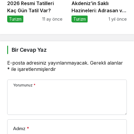
2026 Resmi Tatilleri
Akdeniz’in Saklı
Kaç Gün Tatil Var?
Hazineleri: Adrasan ve
Çevresi
Turizm
11 ay önce
Turizm
1 yıl önce
Bir Cevap Yaz
E-posta adresiniz yayınlanmayacak.
Gerekli alanlar
*
ile işaretlenmişlerdir
Yorumunuz
*
Adınız
*