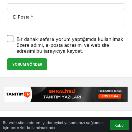
E-Posta
*
Bir dahaki sefere yorum yaptığımda kullanılmak
üzere adımı, e-posta adresimi ve web site
adresimi bu tarayıcıya kaydet.
YORUM GÖNDER
© Telif Hakkı 25.01.2008, Tüm Hakları Saklıdır.
haber
,
en iyiler
Bu web sitesinde en iyi deneyimi yaşamanızı sağlamak
listesi
,
bihaber
,
sağlıklı
Kabul
için çerezler kullanılmaktadır.