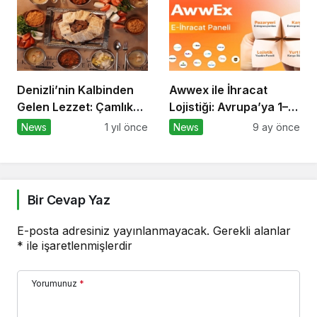
Denizli’nin Kalbinden
Awwex ile İhracat
Gelen Lezzet: Çamlık
Lojistiği: Avrupa’ya 1–2
Denizli Kebapçısı
günde, tek panelden
News
1 yıl önce
News
9 ay önce
Bir Cevap Yaz
E-posta adresiniz yayınlanmayacak.
Gerekli alanlar
*
ile işaretlenmişlerdir
Yorumunuz
*