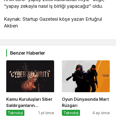
“yapay zekayla nasıl iş birliği yapacağız” oldu.
Kaynak: Startup Gazetesi köşe yazarı Ertuğrul
Akben
Benzer Haberler
Kamu Kuruluşları Siber
Oyun Dünyasında Mart
Saldırganların
Rüzgarı
Hedefinde
Teknoloji
1 yıl önce
Teknoloji
4 ay önce