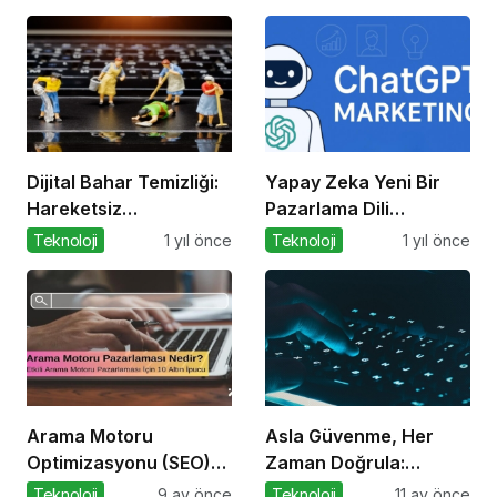
Dijital Bahar Temizliği:
Yapay Zeka Yeni Bir
Hareketsiz
Pazarlama Dili
Hesaplarınızı
Konuşuyor:
Teknoloji
1 yıl önce
Teknoloji
1 yıl önce
Temizlemenin Zamanı
ChatGPT’nin
Geldi!
Güncellemeleri ve
Markalara Yönelik
Fırsatlar
Arama Motoru
Asla Güvenme, Her
Optimizasyonu (SEO)
Zaman Doğrula:
Nedir? Etkili SEO İçin 10
Şirketler İçin Parola
Teknoloji
9 ay önce
Teknoloji
11 ay önce