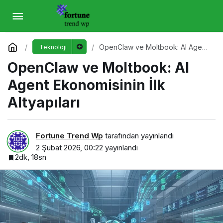
OpenClaw ve Moltbook: AI Agent
Ekonomisinin İlk Altyapıları
Yorum Yap
OpenClaw ve Moltbook: AI Agent
Teknoloji
Ekonomisinin İlk Altyapıları
OpenClaw ve Moltbook: AI
Agent Ekonomisinin İlk
Altyapıları
Fortune Trend Wp
tarafından yayınlandı
2 Şubat 2026, 00:22
yayınlandı
2dk, 18sn