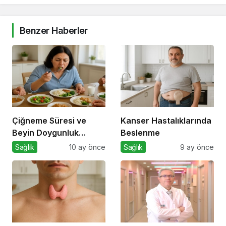
Benzer Haberler
Çiğneme Süresi ve
Kanser Hastalıklarında
Beyin Doygunluk
Beslenme
Sinyalleri
Sağlık
10 ay önce
Sağlık
9 ay önce