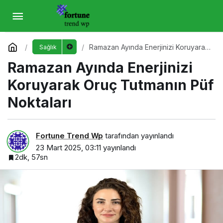
Ramazan Ayında Enerjinizi Koruyarak Oruç
Tutmanın Püf Noktaları
Yorum Yap
Ramazan Ayında Enerjinizi Koruyarak
Sağlık
Oruç Tutmanın Püf Noktaları
Ramazan Ayında Enerjinizi
Koruyarak Oruç Tutmanın Püf
Noktaları
Fortune Trend Wp
tarafından yayınlandı
23 Mart 2025, 03:11
yayınlandı
2dk, 57sn