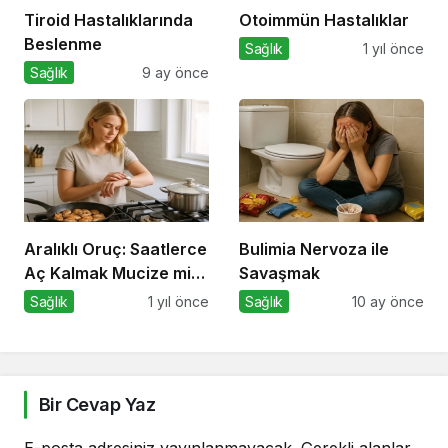
Tiroid Hastalıklarında
Otoimmün Hastalıklar
Beslenme
Sağlık
1 yıl önce
Sağlık
9 ay önce
Aralıklı Oruç: Saatlerce
Bulimia Nervoza ile
Aç Kalmak Mucize mi,
Savaşmak
Geçici Bir Trend Mi?
Sağlık
1 yıl önce
Sağlık
10 ay önce
Bir Cevap Yaz