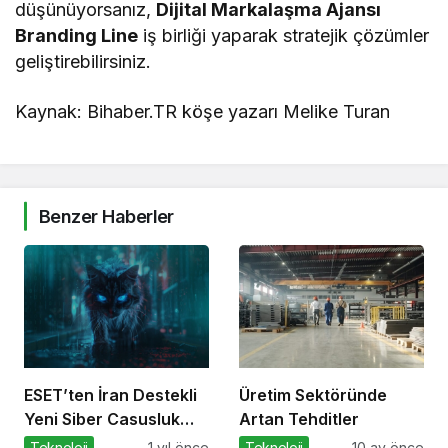
düşünüyorsanız,
Dijital Markalaşma Ajansı
Branding Line
iş birliği yaparak stratejik çözümler
geliştirebilirsiniz.
Kaynak: Bihaber.TR köşe yazarı Melike Turan
Benzer Haberler
ESET’ten İran Destekli
Üretim Sektöründe
Yeni Siber Casusluk
Artan Tehditler
Operasyonu Uyarısı
Teknoloji
1 yıl önce
Teknoloji
10 ay önce