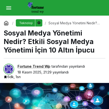
Sosyal Medya Yönetimi Nedir? Etkili Sosyal
Medya Yönetimi İçin 10 Altın İpucu
Yorum Yap
Sosyal Medya Yönetimi Nedir?
Teknoloji
Etkili Sosyal Medya Yönetimi İçin
Sosyal Medya Yönetimi
10 Altın İpucu
Nedir? Etkili Sosyal Medya
Yönetimi İçin 10 Altın İpucu
Fortune Trend Wp
tarafından yayınlandı
18 Kasım 2025, 21:29
yayınlandı
6dk, 1sn