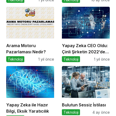
Arama Motoru
Yapay Zeka CEO Oldu:
Pazarlaması Nedir?
Çinli Şirketin 2022’de
Attığı Adım Yeniden
Teknoloji
1 yıl önce
Teknoloji
1 yıl önce
Gündemde
Yapay Zeka ile Hazır
Bulutun Sessiz İstilası
Bilgi, Eksik Yaratıcılık
Teknoloji
4 ay önce