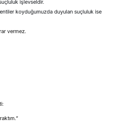
uçluluk işlevseldir.
entiler koyduğumuzda duyulan suçluluk ise
rar vermez.
i:
raktım.”