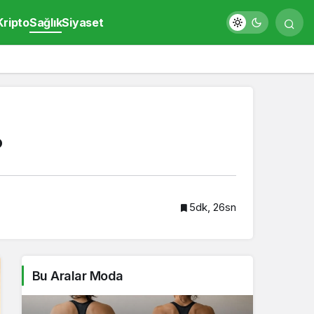
Kripto
Sağlık
Siyaset
?
5dk, 26sn
Bu Aralar Moda