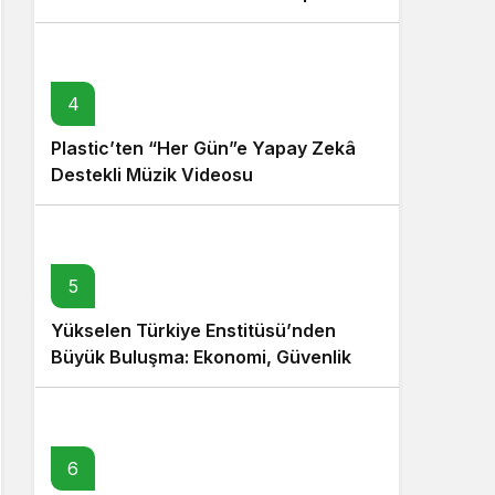
4
Plastic’ten “Her Gün”e Yapay Zekâ
Destekli Müzik Videosu
5
Yükselen Türkiye Enstitüsü’nden
Büyük Buluşma: Ekonomi, Güvenlik
Politikaları ve Hukuk Konferansı
6