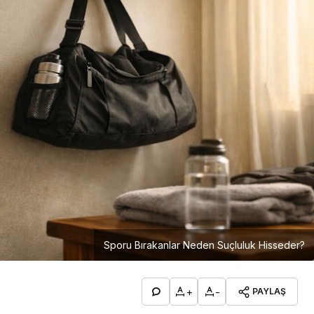
Sporu Bırakanlar Neden Suçluluk Hisseder?
+
-
PAYLAŞ