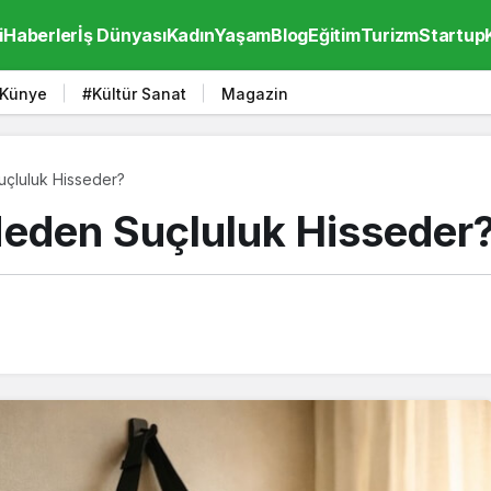
i
Haberler
İş Dünyası
Kadın
Yaşam
Blog
Eğitim
Turizm
Startup
Künye
#Kültür Sanat
Magazin
uçluluk Hisseder?
Neden Suçluluk Hisseder