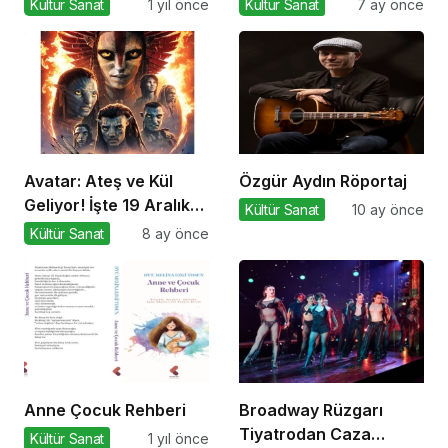
Kültür Sanat
1 yıl önce
Kültür Sanat
7 ay önce
Avatar: Ateş ve Kül
Özgür Aydın Röportaj
Geliyor! İşte 19 Aralık
Kültür Sanat
10 ay önce
Vizyon Filmleri
Kültür Sanat
8 ay önce
Anne Çocuk Rehberi
Broadway Rüzgarı
Tiyatrodan Caza
Kültür Sanat
1 yıl önce