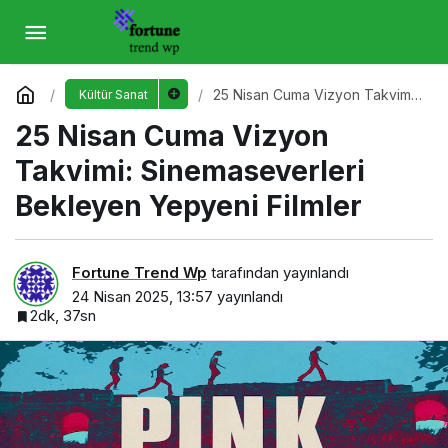
25 Nisan Cuma Vizyon Takvimi:
Sinemaseverleri Bekleyen Yepyeni Filmler
Yorum Yap
25 Nisan Cuma Vizyon Takvimi:
Kültür Sanat
Sinemaseverleri Bekleyen
25 Nisan Cuma Vizyon
Yepyeni Filmler
Takvimi: Sinemaseverleri
Bekleyen Yepyeni Filmler
Fortune Trend Wp
tarafından yayınlandı
24 Nisan 2025, 13:57
yayınlandı
2dk, 37sn