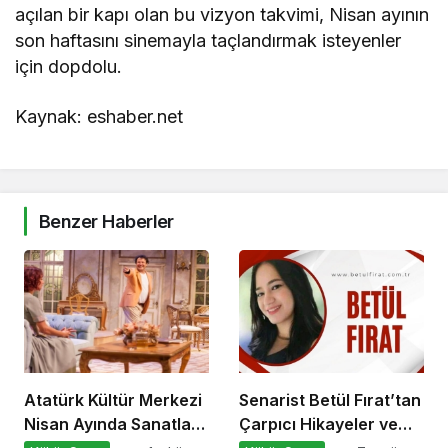
açılan bir kapı olan bu vizyon takvimi, Nisan ayının
son haftasını sinemayla taçlandırmak isteyenler
için dopdolu.
Kaynak: eshaber.net
Benzer Haberler
Atatürk Kültür Merkezi
Senarist Betül Fırat’tan
Nisan Ayında Sanatla
Çarpıcı Hikayeler ve
Dolup Taşıyor
Şarkılar