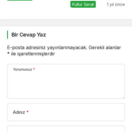
Dopdolu Bir Program
Kültür Sanat
1 yıl önce
Bir Cevap Yaz
E-posta adresiniz yayınlanmayacak.
Gerekli alanlar
*
ile işaretlenmişlerdir
Yorumunuz
*
Adınız
*