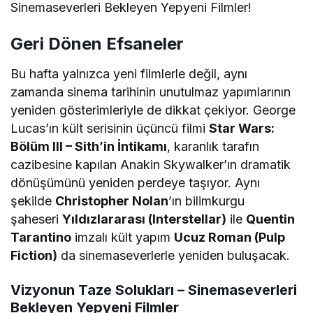
Sinemaseverleri Bekleyen Yepyeni Filmler!
Geri Dönen Efsaneler
Bu hafta yalnızca yeni filmlerle değil, aynı
zamanda sinema tarihinin unutulmaz yapımlarının
yeniden gösterimleriyle de dikkat çekiyor. George
Lucas’ın kült serisinin üçüncü filmi
Star Wars:
Bölüm III – Sith’in İntikamı
, karanlık tarafın
cazibesine kapılan Anakin Skywalker’ın dramatik
dönüşümünü yeniden perdeye taşıyor. Aynı
şekilde
Christopher Nolan
’ın bilimkurgu
şaheseri
Yıldızlararası (Interstellar)
ile
Quentin
Tarantino
imzalı kült yapım
Ucuz Roman (Pulp
Fiction)
da sinemaseverlerle yeniden buluşacak.
Vizyonun Taze Solukları – Sinemaseverleri
Bekleyen Yepyeni Filmler