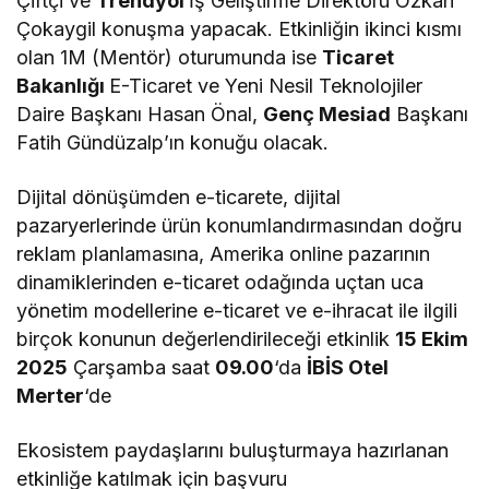
Çiftçi ve
Trendyol
İş Geliştirme Direktörü Özkan
Çokaygil konuşma yapacak. Etkinliğin ikinci kısmı
olan 1M (Mentör) oturumunda ise
Ticaret
Bakanlığı
E-Ticaret ve Yeni Nesil Teknolojiler
Daire Başkanı Hasan Önal,
Genç Mesiad
Başkanı
Fatih Gündüzalp’ın konuğu olacak.
Dijital dönüşümden e-ticarete, dijital
pazaryerlerinde ürün konumlandırmasından doğru
reklam planlamasına, Amerika online pazarının
dinamiklerinden e-ticaret odağında uçtan uca
yönetim modellerine e-ticaret ve e-ihracat ile ilgili
birçok konunun değerlendirileceği etkinlik
15 Ekim
2025
Çarşamba saat
09.00
‘da
İBİS Otel
Merter
‘de
Ekosistem paydaşlarını buluşturmaya hazırlanan
etkinliğe katılmak için başvuru