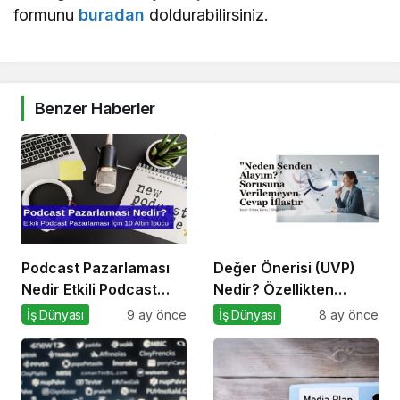
formunu
buradan
doldurabilirsiniz.
Benzer Haberler
Podcast Pazarlaması
Değer Önerisi (UVP)
Nedir Etkili Podcast
Nedir? Özellikten
Pazarlaması için 10
Faydaya Geçiş
İş Dünyası
9 ay önce
İş Dünyası
8 ay önce
Altın İpucu