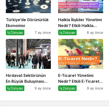
Türkiye’de Görünürlük
Halkla İlişkiler Yönetimi
Ekonomisi
Nedir? Etkili Halkla
İlişkiler Yönetimi İçin 10
İş Dünyası
7 ay önce
İş Dünyası
8 ay önce
Altın İpucu
Hırdavat Sektörünün
E-Ticaret Yönetimi
En Büyük Buluşması
Nedir? Etkili E-Ticaret
İçin İstanbul Hazır!
Yönetimi İçin 10 Altın
İş Dünyası
9 ay önce
İş Dünyası
9 ay önce
İpucu