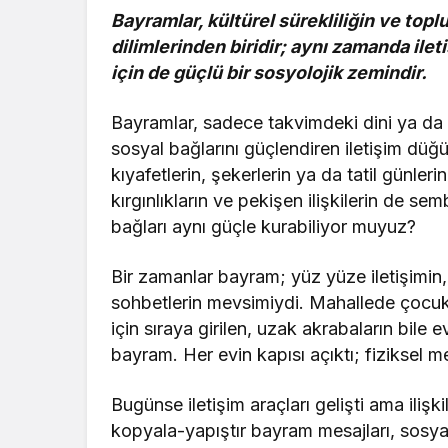
Bayramlar, kültürel sürekliliğin ve t
dilimlerinden biridir; aynı zamanda i
için de güçlü bir sosyolojik zemindir.
Bayramlar, sadece takvimdeki dini ya da k
sosyal bağlarını güçlendiren iletişim düğ
kıyafetlerin, şekerlerin ya da tatil günleri
kırgınlıkların ve pekişen ilişkilerin de s
bağları aynı güçle kurabiliyor muyuz?
Bir zamanlar bayram; yüz yüze iletişimi
sohbetlerin mevsimiydi. Mahallede çocukla
için sıraya girilen, uzak akrabaların bile e
bayram. Her evin kapısı açıktı; fiziksel mesa
Bugünse iletişim araçları gelişti ama ilişk
kopyala-yapıştır bayram mesajları, sosyal