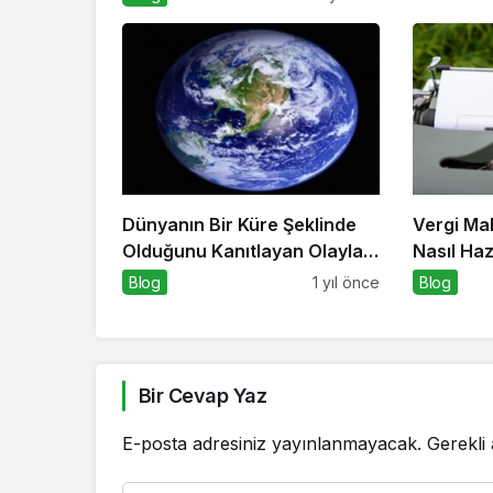
Dünyanın Bir Küre Şeklinde
Vergi Ma
Olduğunu Kanıtlayan Olaylar
Nasıl Haz
Nedir?
Blog
1 yıl önce
Blog
Bir Cevap Yaz
E-posta adresiniz yayınlanmayacak.
Gerekli