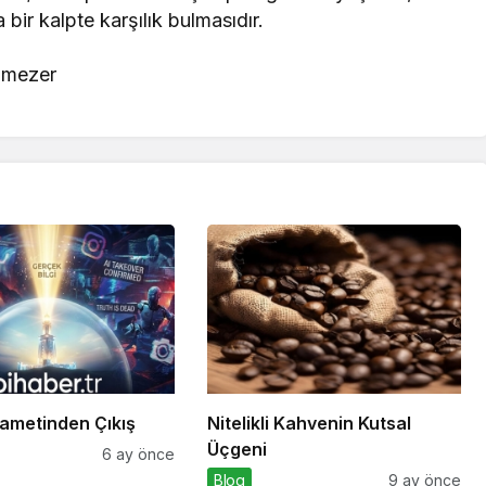
 bir kalpte karşılık bulmasıdır.
önmezer
yametinden Çıkış
Nitelikli Kahvenin Kutsal
Üçgeni
6 ay önce
Blog
9 ay önce