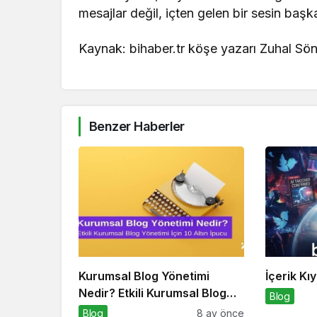
mesajlar değil, içten gelen bir sesin başka
Kaynak: bihaber.tr köşe yazarı Zuhal S
Benzer Haberler
Kurumsal Blog Yönetimi
İçerik Kı
Nedir? Etkili Kurumsal Blog
Blog
Yönetimi için 10 Altın İpucu
Blog
8 ay önce