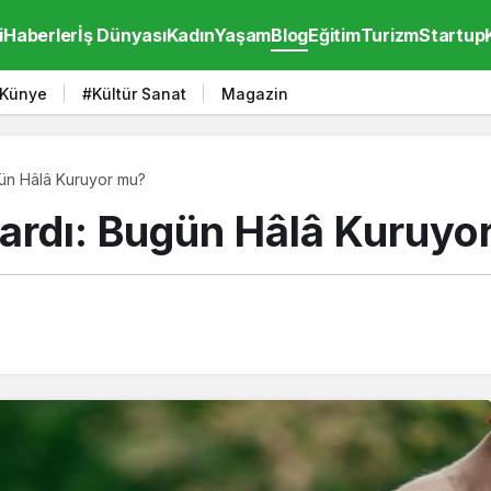
i
Haberler
İş Dünyası
Kadın
Yaşam
Blog
Eğitim
Turizm
Startup
Künye
#Kültür Sanat
Magazin
gün Hâlâ Kuruyor mu?
ardı: Bugün Hâlâ Kuruyo