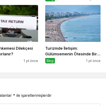
hkemesi Dilekçesi
Turizmde İletişim:
ırlanır?
Gülümsemenin Ötesinde Bir
Sanat
1 yıl önce
Blog
1 yıl önce
 alanlar
*
ile işaretlenmişlerdir