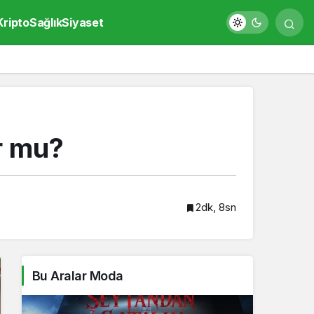
Kripto
Sağlık
Siyaset
r mu?
2dk, 8sn
Bu Aralar Moda