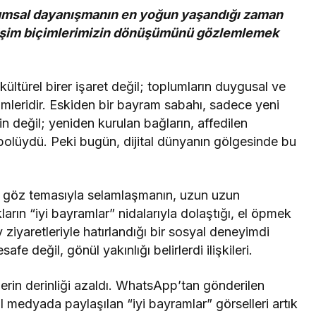
oplumsal dayanışmanın en yoğun yaşandığı zaman
letişim biçimlerimizin dönüşümünü gözlemlemek
ültürel birer işaret değil; toplumların duygusal ve
ümleridir. Eskiden bir bayram sabahı, sadece yeni
nin değil; yeniden kurulan bağların, affedilen
embolüydü. Peki bugün, dijital dünyanın gölgesinde bu
n, göz temasıyla selamlaşmanın, uzun uzun
rın “iyi bayramlar” nidalarıyla dolaştığı, el öpmek
v ziyaretleriyle hatırlandığı bir sosyal deneyimdi
fe değil, gönül yakınlığı belirlerdi ilişkileri.
ilerin derinliği azaldı. WhatsApp’tan gönderilen
 medyada paylaşılan “iyi bayramlar” görselleri artık