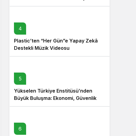
4
Plastic’ten “Her Gün”e Yapay Zekâ
Destekli Müzik Videosu
5
Yükselen Türkiye Enstitüsü’nden
Büyük Buluşma: Ekonomi, Güvenlik
Politikaları ve Hukuk Konferansı
6