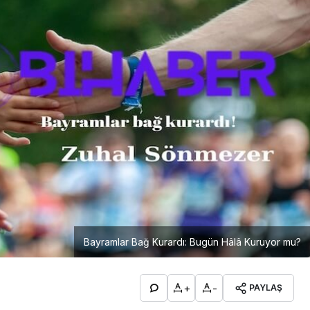
Bayramlar Bağ Kurardı: Bugün Hâlâ Kuruyor mu?
+
-
PAYLAŞ