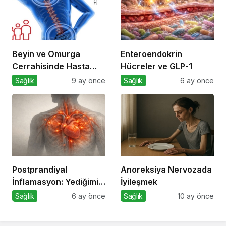
Beyin ve Omurga
Enteroendokrin
Cerrahisinde Hasta
Hücreler ve GLP-1
Profili Değişti: Genç
Sağlık
9 ay önce
Sağlık
6 ay önce
Yaşta Ameliyatlar
Artıyor
Postprandiyal
Anoreksiya Nervozada
İnflamasyon: Yediğimiz
İyileşmek
Yemekten Saatler
Sağlık
6 ay önce
Sağlık
10 ay önce
Sonra Başlayan Sessiz
Risk