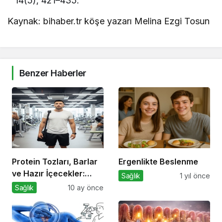
14(5), 421–435.
Kaynak: bihaber.tr köşe yazarı Melina Ezgi Tosun
Benzer Haberler
Protein Tozları, Barlar
Ergenlikte Beslenme
ve Hazır İçecekler:
Sağlık
1 yıl önce
Sporda Takviye mi,
Sağlık
10 ay önce
Tuzak mı?