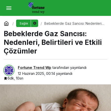
Bebeklerde Gaz Sancısı: Nedenleri,
Belirtileri ve Etkili Çözümler
Yorum Yap
Bebeklerde Gaz Sancısı: Nedenleri,
Sağlık
Belirtileri ve Etkili Çözümler
Bebeklerde Gaz Sancısı:
Nedenleri, Belirtileri ve Etkili
Çözümler
Fortune Trend Wp
tarafından yayınlandı
12 Haziran 2025, 00:14
yayınlandı
6dk, 10sn