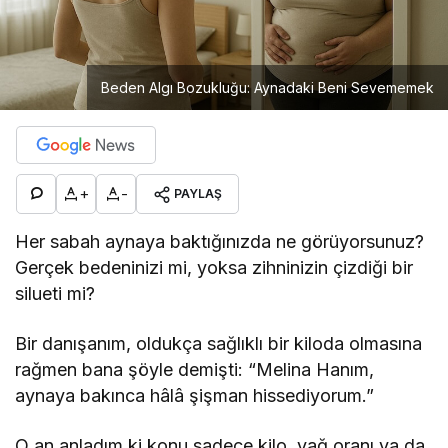
Beden Algı Bozukluğu: Aynadaki Beni Sevememek
+
-
PAYLAŞ
Her sabah aynaya baktığınızda ne görüyorsunuz?
Gerçek bedeninizi mi, yoksa zihninizin çizdiği bir
silueti mi?
Bir danışanım, oldukça sağlıklı bir kiloda olmasına
rağmen bana şöyle demişti: “Melina Hanım,
aynaya bakınca hâlâ şişman hissediyorum.”
O an anladım ki konu sadece kilo, yağ oranı ya da