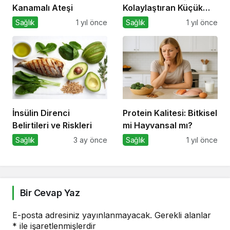
Kanamalı Ateşi
Kolaylaştıran Küçük
Sırlar
Sağlık
1 yıl önce
Sağlık
1 yıl önce
İnsülin Direnci
Protein Kalitesi: Bitkisel
Belirtileri ve Riskleri
mi Hayvansal mı?
Sağlık
3 ay önce
Sağlık
1 yıl önce
Bir Cevap Yaz
E-posta adresiniz yayınlanmayacak.
Gerekli alanlar
*
ile işaretlenmişlerdir