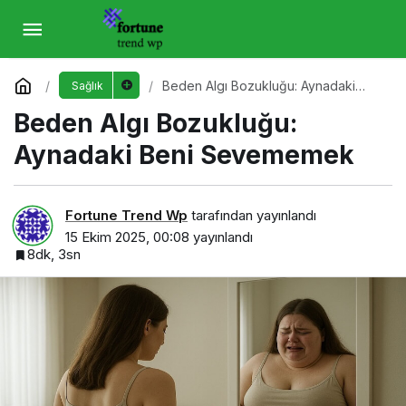
Beden Algı Bozukluğu: Aynadaki Beni
Sevememek
Yorum Yap
Beden Algı Bozukluğu: Aynadaki
Sağlık
Beni Sevememek
Beden Algı Bozukluğu:
Aynadaki Beni Sevememek
Fortune Trend Wp
tarafından yayınlandı
15 Ekim 2025, 00:08
yayınlandı
8dk, 3sn