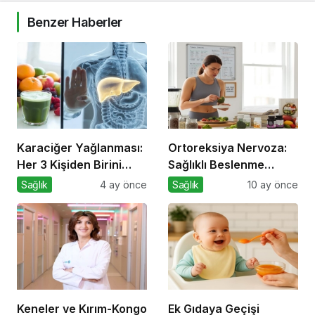
Benzer Haberler
Karaciğer Yağlanması:
Ortoreksiya Nervoza:
Her 3 Kişiden Birini
Sağlıklı Beslenme
Tehdit Eden “Sessiz”
Takıntısı
Sağlık
4 ay önce
Sağlık
10 ay önce
Salgın
Keneler ve Kırım-Kongo
Ek Gıdaya Geçişi