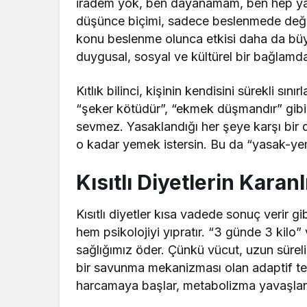
iradem yok, ben dayanamam, ben hep yarı
düşünce biçimi, sadece beslenmede değil
konu beslenme olunca etkisi daha da büyü
duygusal, sosyal ve kültürel bir bağlamd
Kıtlık bilinci, kişinin kendisini sürekli sı
“şeker kötüdür”, “ekmek düşmandır” gibi k
sevmez. Yasaklandığı her şeye karşı bir 
o kadar yemek istersin. Bu da “yasak-y
Kısıtlı Diyetlerin Karanl
Kısıtlı diyetler kısa vadede sonuç verir
hem psikolojiyi yıpratır. “3 günde 3 kilo
sağlığımız öder. Çünkü vücut, uzun süreli k
bir savunma mekanizması olan adaptif te
harcamaya başlar, metabolizma yavaşlar, 