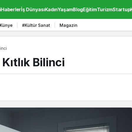
i
Haberler
İş Dünyası
Kadın
Yaşam
Blog
Eğitim
Turizm
Startup
Künye
#Kültür Sanat
Magazin
inci
Kıtlık Bilinci