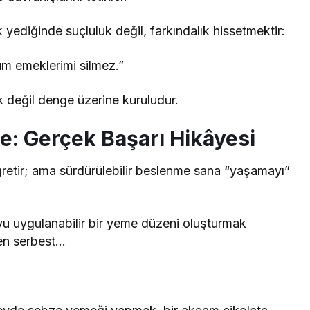
k yediğinde suçluluk değil, farkındalık hissetmektir:
üm emeklerimi silmez.”
k değil denge üzerine kuruludur.
e: Gerçek Başarı Hikâyesi
öğretir; ama sürdürülebilir beslenme sana “yaşamayı”
u uygulanabilir bir yeme düzeni oluşturmak
en serbest…