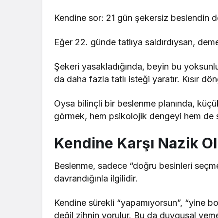
Kendine sor: 21 gün şekersiz beslendin d
Eğer 22. günde tatlıya saldırdıysan, de
Şekeri yasakladığında, beyin bu yoksunluğu
da daha fazla tatlı isteği yaratır. Kısır dö
Oysa bilinçli bir beslenme planında, küçük
görmek, hem psikolojik dengeyi hem de sür
Kendine Karşı Nazik O
Beslenme, sadece “doğru besinleri seçme
davrandığınla ilgilidir.
Kendine sürekli “yapamıyorsun”, “yine bo
değil zihnin yorulur. Bu da duygusal yeme 