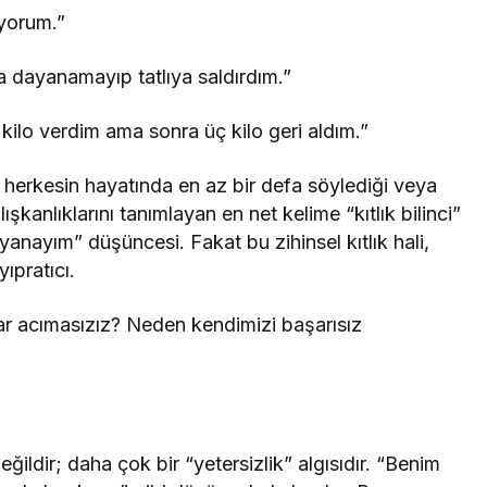
yorum.”
 dayanamayıp tatlıya saldırdım.”
kilo verdim ama sonra üç kilo geri aldım.”
herkesin hayatında en az bir defa söylediği veya
nlıklarını tanımlayan en net kelime “kıtlık bilinci”
ayanayım” düşüncesi. Fakat bu zihinsel kıtlık hali,
ıpratıcı.
ar acımasızız? Neden kendimizi başarısız
 değildir; daha çok bir “yetersizlik” algısıdır. “Benim