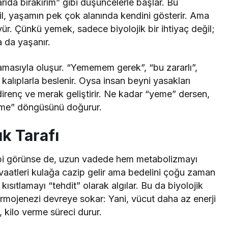
da bırakırım” gibi düşüncelerle başlar. Bu
, yaşamın pek çok alanında kendini gösterir. Ama
r. Çünkü yemek, sadece biyolojik bir ihtiyaç değil;
a da yaşanır.
nırlamasıyla oluşur. “Yememem gerek”, “bu zararlı”,
alıplarla beslenir. Oysa insan beyni yasakları
direnç ve merak geliştirir. Ne kadar “yeme” dersen,
eme” döngüsünü doğurur.
ık Tarafı
 gibi görünse de, uzun vadede hem metabolizmayı
” vaatleri kulağa cazip gelir ama bedelini çoğu zaman
ısıtlamayı “tehdit” olarak algılar. Bu da biyolojik
rmojenezi devreye sokar: Yani, vücut daha az enerji
kilo verme süreci durur.