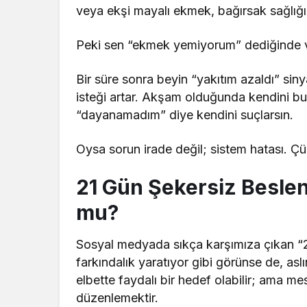
veya ekşi mayalı ekmek, bağırsak sağlığı i
Peki sen “ekmek yemiyorum” dediğinde 
Bir süre sonra beyin “yakıtım azaldı” sinya
isteği artar. Akşam olduğunda kendini b
“dayanamadım” diye kendini suçlarsın.
Oysa sorun irade değil; sistem hatası. Çü
21 Gün Şekersiz Besle
mu?
Sosyal medyada sıkça karşımıza çıkan “21 g
farkındalık yaratıyor gibi görünse de, aslı
elbette faydalı bir hedef olabilir; ama me
düzenlemektir.