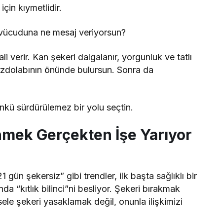
çin kıymetlidir.
vücuduna ne mesaj veriyorsun?
li verir. Kan şekeri dalgalanır, yorgunluk ve tatlı
uzdolabının önünde bulursun. Sonra da
nkü sürdürülemez bir yolu seçtin.
nmek Gerçekten İşe Yarıyor
ün şekersiz” gibi trendler, ilk başta sağlıklı bir
nda “kıtlık bilinci”ni besliyor. Şekeri bırakmak
sele şekeri yasaklamak değil, onunla ilişkimizi