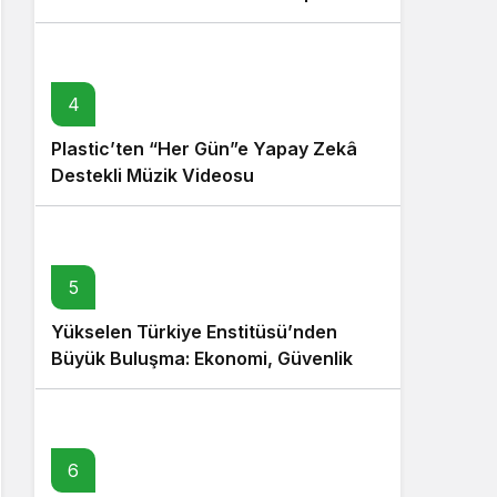
4
Plastic’ten “Her Gün”e Yapay Zekâ
Destekli Müzik Videosu
5
Yükselen Türkiye Enstitüsü’nden
Büyük Buluşma: Ekonomi, Güvenlik
Politikaları ve Hukuk Konferansı
6