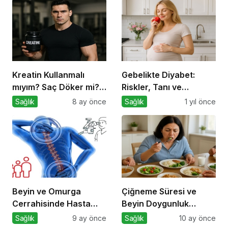
Kreatin Kullanmalı
Gebelikte Diyabet:
mıyım? Saç Döker mi?
Riskler, Tanı ve
Ne Zaman Alınmalı?
Yönetim
Sağlık
8 ay önce
Sağlık
1 yıl önce
Beyin ve Omurga
Çiğneme Süresi ve
Cerrahisinde Hasta
Beyin Doygunluk
Profili Değişti: Genç
Sinyalleri
Sağlık
9 ay önce
Sağlık
10 ay önce