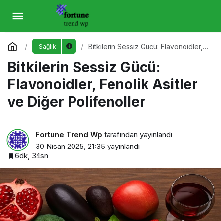
Bitkilerin Sessiz Gücü: Flavonoidler, Fenolik
Asitler ve Diğer Polifenoller
Yorum Yap
Bitkilerin Sessiz Gücü: Flavonoidler,
Sağlık
Fenolik Asitler ve Diğer Polifenoller
Bitkilerin Sessiz Gücü:
Flavonoidler, Fenolik Asitler
ve Diğer Polifenoller
Fortune Trend Wp
tarafından yayınlandı
30 Nisan 2025, 21:35
yayınlandı
6dk, 34sn