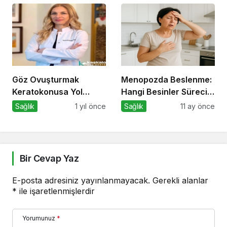
Yaşta Ameliyatlar
Artıyor
Göz Ovuşturmak
Menopozda Beslenme:
Keratokonusa Yol
Hangi Besinler Süreci
Açabilir
Kolaylaştırır?
Sağlık
1 yıl önce
Sağlık
11 ay önce
Bir Cevap Yaz
E-posta adresiniz yayınlanmayacak.
Gerekli alanlar
*
ile işaretlenmişlerdir
Yorumunuz
*