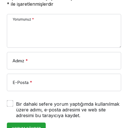
*
ile işaretlenmişlerdir
Yorumunuz
*
Adınız
*
E-Posta
*
Bir dahaki sefere yorum yaptığımda kullanılmak
üzere adımı, e-posta adresimi ve web site
adresimi bu tarayıcıya kaydet.