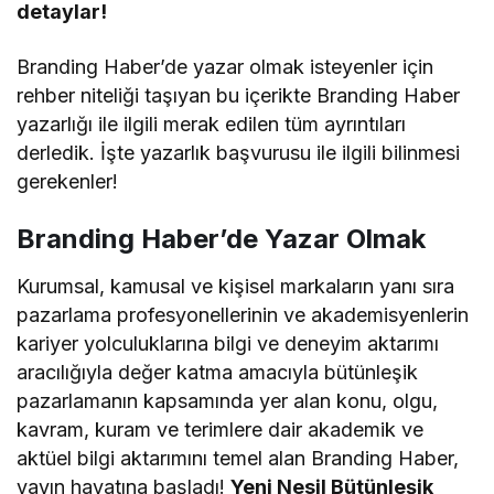
detaylar!
Branding Haber’de yazar olmak isteyenler için
rehber niteliği taşıyan bu içerikte Branding Haber
yazarlığı ile ilgili merak edilen tüm ayrıntıları
derledik. İşte yazarlık başvurusu ile ilgili bilinmesi
gerekenler!
Branding Haber’de Yazar Olmak
Kurumsal, kamusal ve kişisel markaların yanı sıra
pazarlama profesyonellerinin ve akademisyenlerin
kariyer yolculuklarına bilgi ve deneyim aktarımı
aracılığıyla değer katma amacıyla bütünleşik
pazarlamanın kapsamında yer alan konu, olgu,
kavram, kuram ve terimlere dair akademik ve
aktüel bilgi aktarımını temel alan Branding Haber,
yayın hayatına başladı!
Yeni Nesil Bütünleşik