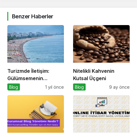
Benzer Haberler
Turizmde İletişim:
Nitelikli Kahvenin
Gülümsemenin
Kutsal Üçgeni
Ötesinde Bir Sanat
Blog
1 yıl önce
Blog
9 ay önce