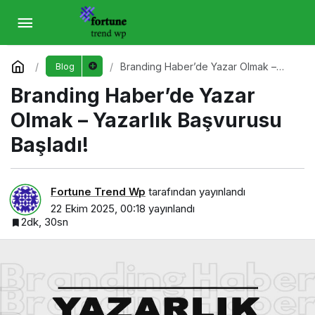
Branding Haber’de Yazar Olmak – Yazarlık
Başvurusu Başladı!
Yorum Yap
Branding Haber’de Yazar Olmak –
Blog
Yazarlık Başvurusu Başladı!
Branding Haber’de Yazar
Olmak – Yazarlık Başvurusu
Başladı!
Fortune Trend Wp
tarafından yayınlandı
22 Ekim 2025, 00:18
yayınlandı
2dk, 30sn