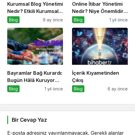
Kurumsal Blog Yönetimi
Online İtibar Yönetimi
Nedir? Etkili Kurumsal
Nedir? Niye Önemlidir?
Blog Yönetimi için 10
Online İtibar Yönetimi
Blog
9 ay önce
Blog
1 yıl önce
Altın İpucu
Nasıl Uygulanır?
Bayramlar Bağ Kurardı:
İçerik Kıyametinden
Bugün Hâlâ Kuruyor
Çıkış
mu?
Blog
1 yıl önce
Blog
6 ay önce
Bir Cevap Yaz
E-posta adresiniz yayınlanmayacak.
Gerekli alanlar