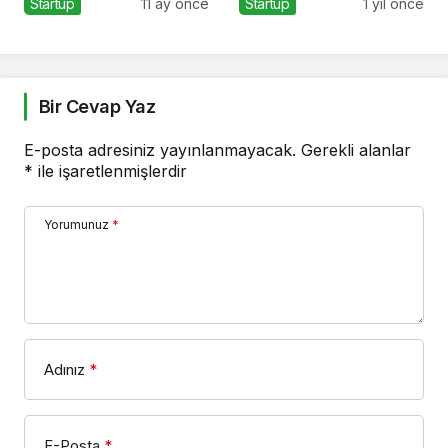
Startup
11 ay önce
Startup
1 yıl önce
Senses Kocataş
Mansions’da bir araya
geldi
Bir Cevap Yaz
E-posta adresiniz yayınlanmayacak.
Gerekli alanlar
*
ile işaretlenmişlerdir
Yorumunuz
*
Adınız
*
E-Posta
*