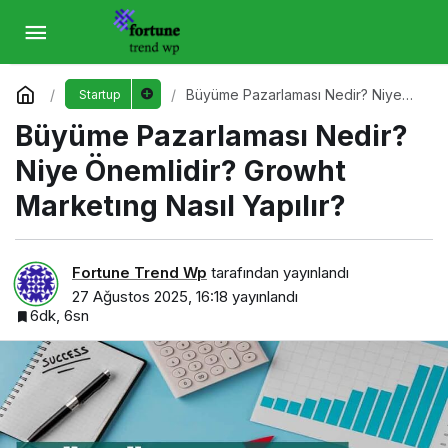
Büyüme Pazarlaması Nedir? Niye Önemlidir?
Growht Marketıng Nasıl Yapılır?
Yorum Yap
Büyüme Pazarlaması Nedir? Niye
Startup
Önemlidir? Growht Marketıng Nasıl
Büyüme Pazarlaması Nedir?
Yapılır?
Niye Önemlidir? Growht
Marketıng Nasıl Yapılır?
Fortune Trend Wp
tarafından yayınlandı
27 Ağustos 2025, 16:18
yayınlandı
6dk, 6sn