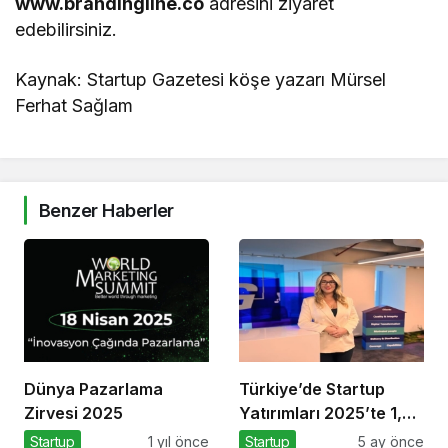
www.brandingline.co
adresini ziyaret
edebilirsiniz.
Kaynak: Startup Gazetesi köşe yazarı Mürsel
Ferhat Sağlam
Benzer Haberler
Dünya Pazarlama
Türkiye’de Startup
Zirvesi 2025
Yatırımları 2025’te 1,4
Milyar Dolara Ulaştı
Startup
1 yıl önce
Startup
5 ay önce