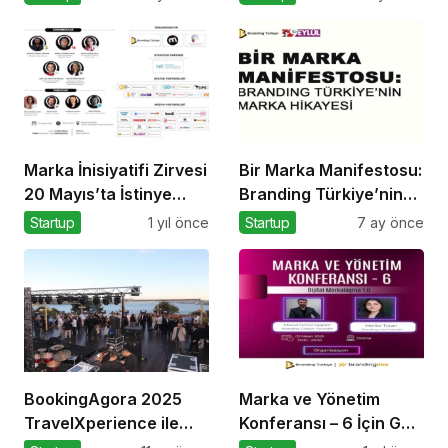
Marka İnisiyatifi Zirvesi
Bir Marka Manifestosu:
20 Mayıs’ta İstinye
Branding Türkiye’nin
Üniversitesi’nde!
Marka Hikayesi
Startup
1 yıl önce
Startup
7 ay önce
BookingAgora 2025
Marka ve Yönetim
TravelXperience ile
Konferansı – 6 İçin Geri
seyahat sektörü Six
Sayım!