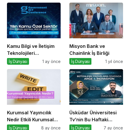
Kamu Bilgi ve İletişim
Misyon Bank ve
Teknolojileri
Chainlink İş Birliği
Konferansı 2026 İçin
İş Dünyası
1 ay önce
İş Dünyası
1 yıl önce
Geri Sayım!
Kurumsal Yayıncılık
Üsküdar Üniversitesi
Nedir Etkili Kurumsal
Tv’nin Bu Haftaki
Yayıncılık İçin 10 Altın
Konuğu Mürsel Ferhat
İş Dünyası
8 ay önce
İş Dünyası
7 ay önce