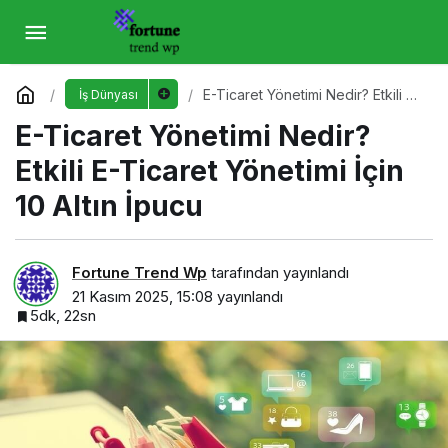
E-Ticaret Yönetimi Nedir? Etkili E-Ticaret
Yönetimi İçin 10 Altın İpucu
Yorum Yap
E-Ticaret Yönetimi Nedir? Etkili E-
İş Dünyası
Ticaret Yönetimi İçin 10 Altın
E-Ticaret Yönetimi Nedir?
İpucu
Etkili E-Ticaret Yönetimi İçin
10 Altın İpucu
Fortune Trend Wp
tarafından yayınlandı
21 Kasım 2025, 15:08
yayınlandı
5dk, 22sn