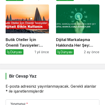
Öneri
Sağlam Oluyor
Butik Oteller İçin
Dijital Markalaşma
Önemli Tavsiyeler:
Hakkında Her Şey:
Dijitali Etkin Kullanın
Dijital Markalaşma
İş Dünyası
1 yıl önce
İş Dünyası
2 ay önce
Sohbetleri Podcast
Serisi
Bir Cevap Yaz
E-posta adresiniz yayınlanmayacak.
Gerekli alanlar
*
ile işaretlenmişlerdir
Yorumunuz
*