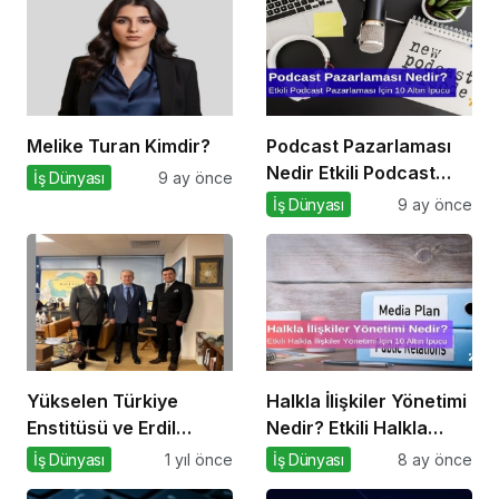
Melike Turan Kimdir?
Podcast Pazarlaması
Nedir Etkili Podcast
İş Dünyası
9 ay önce
Pazarlaması için 10
İş Dünyası
9 ay önce
Altın İpucu
Yükselen Türkiye
Halkla İlişkiler Yönetimi
Enstitüsü ve Erdil
Nedir? Etkili Halkla
Grup’tan Cihat
İlişkiler Yönetimi İçin 10
İş Dünyası
1 yıl önce
İş Dünyası
8 ay önce
Yaycı’ya Anlamlı
Altın İpucu