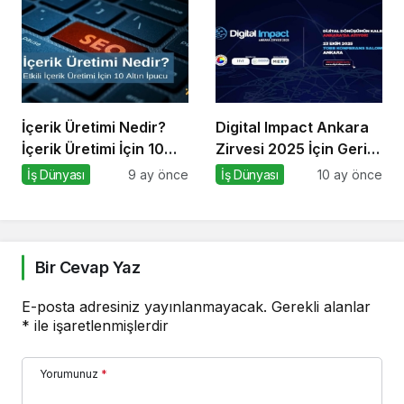
Ziyaret
İçerik Üretimi Nedir?
Digital Impact Ankara
İçerik Üretimi İçin 10
Zirvesi 2025 İçin Geri
Altın İpucu
Sayım!
İş Dünyası
9 ay önce
İş Dünyası
10 ay önce
Bir Cevap Yaz
E-posta adresiniz yayınlanmayacak.
Gerekli alanlar
*
ile işaretlenmişlerdir
Yorumunuz
*