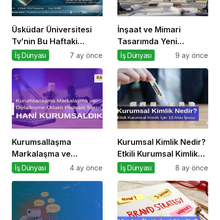
Üsküdar Üniversitesi
İnşaat ve Mimari
Tv’nin Bu Haftaki
Tasarımda Yeni
Konuğu Mürsel Ferhat
Standartlar Belirliyor
İş Dünyası
7 ay önce
İş Dünyası
9 ay önce
Sağlam Oluyor
Kurumsallaşma
Kurumsal Kimlik Nedir?
Markalaşma ve
Etkili Kurumsal Kimlik
Dijitalleşme Odaklı
İçin 10 Altın İpucu
İş Dünyası
4 ay önce
İş Dünyası
8 ay önce
Podcast Serisi: Hani
Kurumsaldık