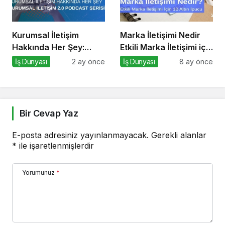
Kurumsal İletişim
Marka İletişimi Nedir
Hakkında Her Şey:
Etkili Marka İletişimi için
Kurumsal İletişim 2.0
10 Altın Öneri
İş Dünyası
2 ay önce
İş Dünyası
8 ay önce
Podcast Serisi
Bir Cevap Yaz
E-posta adresiniz yayınlanmayacak.
Gerekli alanlar
*
ile işaretlenmişlerdir
Yorumunuz
*