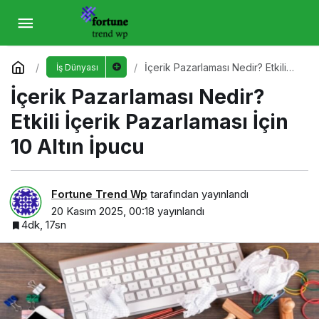
İçerik Pazarlaması Nedir? Etkili İçerik
Pazarlaması İçin 10 Altın İpucu
Yorum Yap
İçerik Pazarlaması Nedir? Etkili
İş Dünyası
İçerik Pazarlaması İçin 10 Altın
İçerik Pazarlaması Nedir?
İpucu
Etkili İçerik Pazarlaması İçin
10 Altın İpucu
Fortune Trend Wp
tarafından yayınlandı
20 Kasım 2025, 00:18
yayınlandı
4dk, 17sn