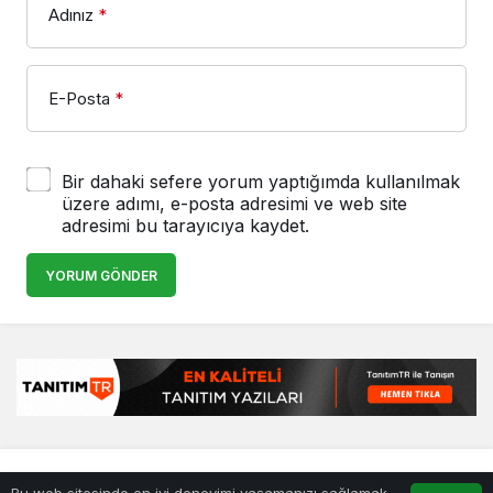
Adınız
*
E-Posta
*
Bir dahaki sefere yorum yaptığımda kullanılmak
üzere adımı, e-posta adresimi ve web site
adresimi bu tarayıcıya kaydet.
YORUM GÖNDER
© Telif Hakkı 25.01.2008, Tüm Hakları Saklıdır.
haber
,
en iyiler
Bu web sitesinde en iyi deneyimi yaşamanızı sağlamak