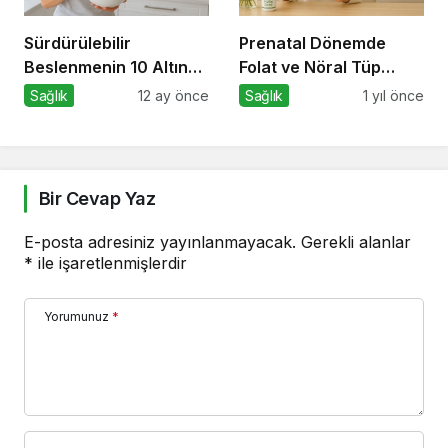
Sürdürülebilir
Prenatal Dönemde
Beslenmenin 10 Altın
Folat ve Nöral Tüp
Kuralı
Defekti İlişkisi
Sağlık
12 ay önce
Sağlık
1 yıl önce
Bir Cevap Yaz
E-posta adresiniz yayınlanmayacak.
Gerekli alanlar
*
ile işaretlenmişlerdir
Yorumunuz
*