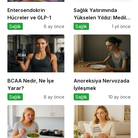
Enteroendokrin
Sağlık Yatırımında
Hücreler ve GLP-1
Yükselen Yıldız: Medila
Sağlık Grubu ile Tanışın
Sağlık
6 ay önce
Sağlık
1 yıl önce
BCAA Nedir, Ne İşe
Anoreksiya Nervozada
Yarar?
İyileşmek
Sağlık
8 ay önce
Sağlık
10 ay önce