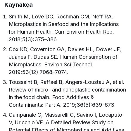
Kaynakça
Smith M, Love DC, Rochman CM, Neff RA.
Microplastics in Seafood and the Implications
for Human Health. Curr Environ Health Rep.
2018;5(3):375–386.
Cox KD, Covernton GA, Davies HL, Dower JF,
Juanes F, Dudas SE. Human Consumption of
Microplastics. Environ Sci Technol.
2019;53(12):7068–7074.
Toussaint B, Raffael B, Angers-Loustau A, et al.
Review of micro- and nanoplastic contamination
in the food chain. Food Additives &
Contaminants: Part A. 2019;36(5):639–673.
Campanale C, Massarelli C, Savino I, Locaputo
V, Uricchio VF. A Detailed Review Study on
Potential Effects of Microplastics and Additives