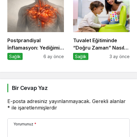
Postprandiyal
Tuvalet Eğitiminde
İnflamasyon: Yediğimiz
“Doğru Zaman” Nasıl
Yemekten Saatler
Anlaşılır?
Sağlık
6 ay önce
Sağlık
3 ay önce
Sonra Başlayan Sessiz
Risk
Bir Cevap Yaz
E-posta adresiniz yayınlanmayacak.
Gerekli alanlar
*
ile işaretlenmişlerdir
Yorumunuz
*