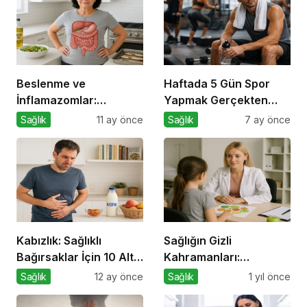
Beslenme ve
Haftada 5 Gün Spor
İnflamazomlar:
Yapmak Gerçekten
Bağırsaktan Hücre
Sağlıklı mı?
Sağlık
11 ay önce
Sağlık
7 ay önce
Çekirdeğine Uzanan
Sessiz Savaş
Kabızlık: Sağlıklı
Sağlığın Gizli
Bağırsaklar İçin 10 Altın
Kahramanları:
Öneri
Diyetisyenlerimiz
Sağlık
12 ay önce
Sağlık
1 yıl önce