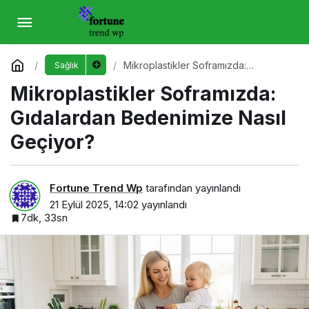
Mikroplastikler Soframızda: Gıdalardan
Bedenimize Nasıl Geçiyor?
Yorum Yap
Mikroplastikler Soframızda:
Sağlık
Gıdalardan Bedenimize Nasıl
Mikroplastikler Soframızda:
Geçiyor?
Gıdalardan Bedenimize Nasıl
Geçiyor?
Fortune Trend Wp
tarafından yayınlandı
21 Eylül 2025, 14:02
yayınlandı
7dk, 33sn