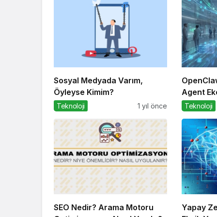
Sosyal Medyada Varım,
OpenClaw
Öyleyse Kimim?
Agent Eko
Altyapılar
Teknoloji
1 yıl önce
Teknoloji
SEO Nedir? Arama Motoru
Yapay Zek