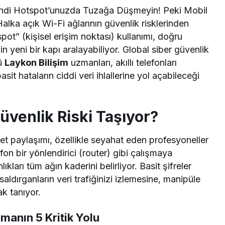
endi Hotspot’unuzda Tuzağa Düşmeyin! Peki Mobil
lka açık Wi-Fi ağlarının güvenlik risklerinden
pot” (kişisel erişim noktası) kullanımı, doğru
in yeni bir kapı aralayabiliyor. Global siber güvenlik
rü
Laykon Bilişim
uzmanları, akıllı telefonları
t hataların ciddi veri ihlallerine yol açabileceği
venlik Riski Taşıyor?
net paylaşımı, özellikle seyahat eden profesyoneller
on bir yönlendirici (router) gibi çalışmaya
ıkları tüm ağın kaderini belirliyor. Basit şifreler
aldırganların veri trafiğinizi izlemesine, manipüle
k tanıyor.
manın 5 Kritik Yolu