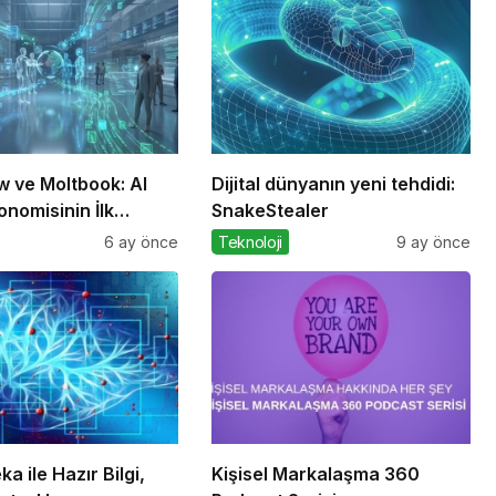
 ve Moltbook: AI
Dijital dünyanın yeni tehdidi:
nomisinin İlk
SnakeStealer
ı
6 ay önce
Teknoloji
9 ay önce
a ile Hazır Bilgi,
Kişisel Markalaşma 360