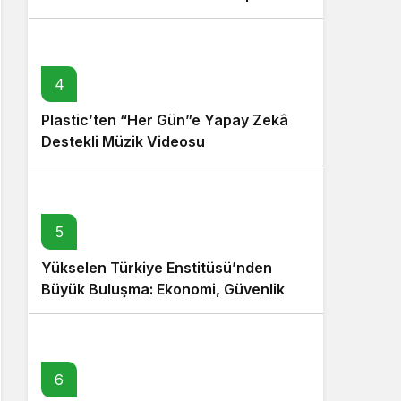
4
Plastic’ten “Her Gün”e Yapay Zekâ
Destekli Müzik Videosu
5
Yükselen Türkiye Enstitüsü’nden
Büyük Buluşma: Ekonomi, Güvenlik
Politikaları ve Hukuk Konferansı
6