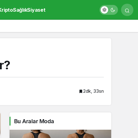
Kripto
Sağlık
Siyaset
r?
2dk, 33sn
Bu Aralar Moda