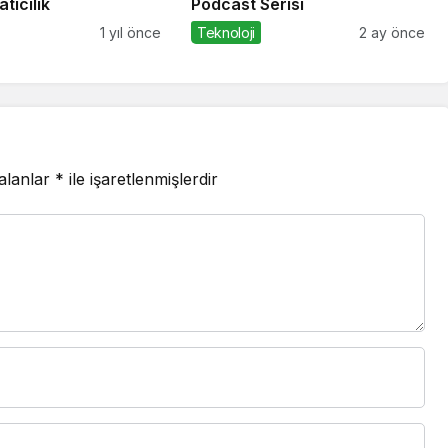
tıcılık
Podcast Serisi
1 yıl önce
Teknoloji
2 ay önce
 alanlar
*
ile işaretlenmişlerdir