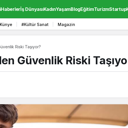
i
Haberler
İş Dünyası
Kadın
Yaşam
Blog
Eğitim
Turizm
Startup
Künye
#Kültür Sanat
Magazin
venlik Riski Taşıyor?
en Güvenlik Riski Taşıyo