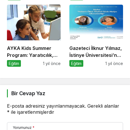
Okuryazarlığı
Konuşuldu
Kapsamında
Konuşacak!
AYKA Kids Summer
Gazeteci İlknur Yılmaz,
Program: Yaratıcılık,
İstinye Üniversitesi’nde
Disiplin ve İngilizce Bir
Dijital Medya
Eğitim
1 yıl önce
Eğitim
1 yıl önce
Arada!
Okuryazarlığı Dersinin
Konuğu Oldu
Bir Cevap Yaz
E-posta adresiniz yayınlanmayacak.
Gerekli alanlar
*
ile işaretlenmişlerdir
Yorumunuz
*