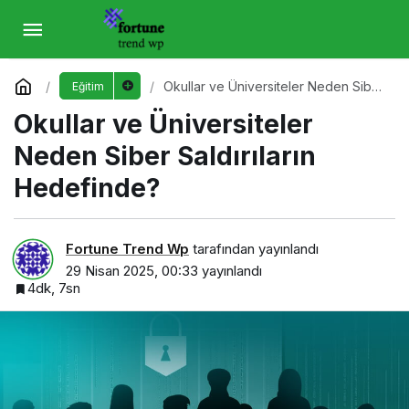
Okullar ve Üniversiteler Neden Siber
Saldırıların Hedefinde?
Yorum Yap
Okullar ve Üniversiteler Neden Siber
Eğitim
Saldırıların Hedefinde?
Okullar ve Üniversiteler
Neden Siber Saldırıların
Hedefinde?
Fortune Trend Wp
tarafından yayınlandı
29 Nisan 2025, 00:33
yayınlandı
4dk, 7sn