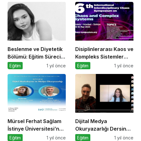
Beslenme ve Diyetetik
Disiplinlerarası Kaos ve
Bölümü: Eğitim Süreci,
Kompleks Sistemler
Kariyer Olanakları ve
Sempozyumu İçin Geri
Eğitim
1 yıl önce
Eğitim
1 yıl önce
Geleceği
Sayım!
Mürsel Ferhat Sağlam
Dijital Medya
İstinye Üniversitesi’nde
Okuryazarlığı Dersinde
Dijital Medya
Dijital Markalaşma
Eğitim
1 yıl önce
Eğitim
1 yıl önce