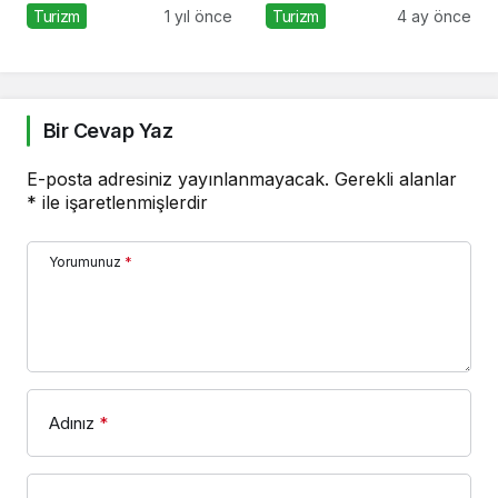
Yoğunluğuna Hazır!
Tripcoholic
Turizm
1 yıl önce
Turizm
4 ay önce
Bir Cevap Yaz
E-posta adresiniz yayınlanmayacak.
Gerekli alanlar
*
ile işaretlenmişlerdir
Yorumunuz
*
Adınız
*