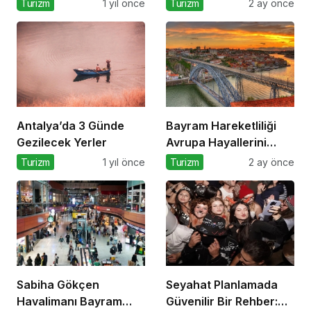
Turizm
1 yıl önce
Turizm
2 ay önce
Antalya’da 3 Günde
Bayram Hareketliliği
Gezilecek Yerler
Avrupa Hayallerini
Tetikledi
Turizm
1 yıl önce
Turizm
2 ay önce
Sabiha Gökçen
Seyahat Planlamada
Havalimanı Bayram
Güvenilir Bir Rehber: