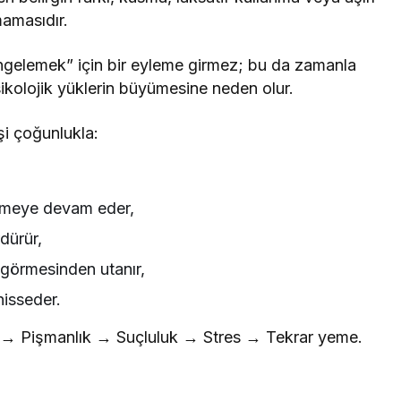
mamasıdır.
ngelemek” için bir eyleme girmez; bu da zamanla
sikolojik yüklerin büyümesine neden olur.
şi çoğunlukla:
yemeye devam eder,
dürür,
 görmesinden utanır,
hisseder.
me → Pişmanlık → Suçluluk → Stres → Tekrar yeme.