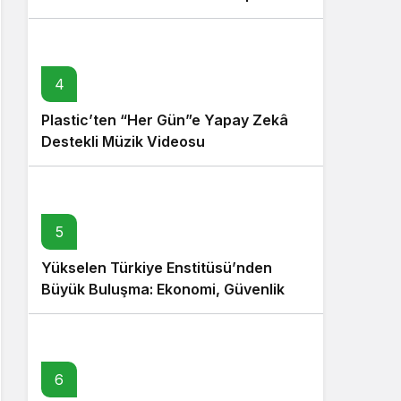
4
Plastic’ten “Her Gün”e Yapay Zekâ
Destekli Müzik Videosu
5
Yükselen Türkiye Enstitüsü’nden
Büyük Buluşma: Ekonomi, Güvenlik
Politikaları ve Hukuk Konferansı
6