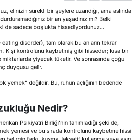
z, elinizin sürekli bir şeylere uzandığı, ama aslında
durduramadığınız bir an yaşadınız mı? Belki
elki de sadece boşlukta hissediyordunuz…
eating disorder), tam olarak bu anların tekrar
. Kişi kontrolünü kaybetmiş gibi hisseder; kısa bir
de miktarlarda yiyecek tüketir. Ve sonrasında çoğu
nç duygusu gelir.
“çok yemek” değildir. Bu, ruhun açlığının bedende
zukluğu Nedir?
kan Psikiyatri Birliği’nin tanımladığı şekilde,
emek yemesi ve bu sırada kontrolünü kaybetme hissi
 belirgin farkı, kusma, laksatif kullanma veya aşırı