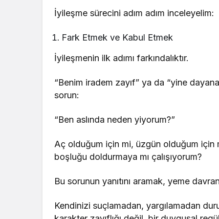
İyileşme sürecini adım adım inceleyelim:
Fark Etmek ve Kabul Etmek
İyileşmenin ilk adımı farkındalıktır.
“Benim iradem zayıf” ya da “yine dayan
sorun:
“Ben aslında neden yiyorum?”
Aç olduğum için mi, üzgün olduğum için mi
boşluğu doldurmaya mı çalışıyorum?
Bu sorunun yanıtını aramak, yeme davranı
Kendinizi suçlamadan, yargılamadan dur
karakter zayıflığı değil, bir duygusal reg