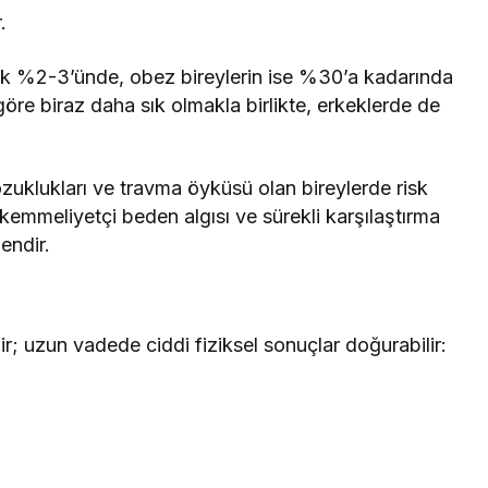
.
ık %2-3’ünde, obez bireylerin ise %30’a kadarında
göre biraz daha sık olmakla birlikte, erkeklerde de
zuklukları ve travma öyküsü olan bireylerde risk
emmeliyetçi beden algısı ve sürekli karşılaştırma
endir.
ir; uzun vadede ciddi fiziksel sonuçlar doğurabilir: