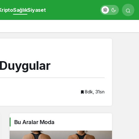
Kripto
Sağlık
Siyaset
 Duygular
8dk, 31sn
Bu Aralar Moda