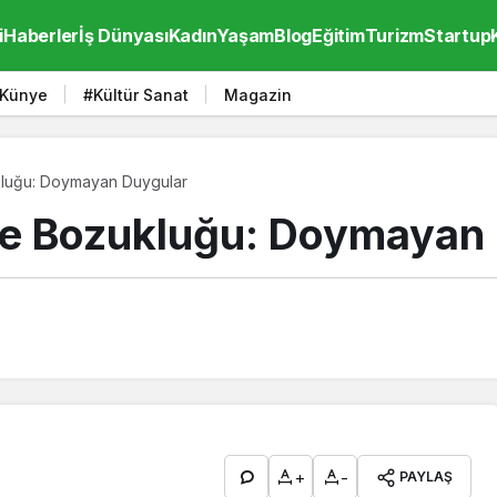
i
Haberler
İş Dünyası
Kadın
Yaşam
Blog
Eğitim
Turizm
Startup
Künye
#Kültür Sanat
Magazin
kluğu: Doymayan Duygular
me Bozukluğu: Doymayan
+
-
PAYLAŞ